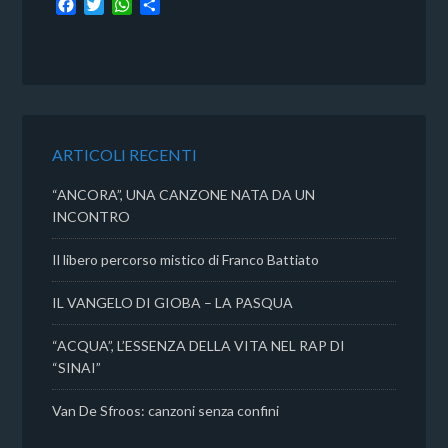
F
T
W
C
a
w
h
o
c
i
a
n
e
t
t
d
b
t
s
i
o
e
A
v
o
r
p
i
k
p
d
ARTICOLI RECENTI
i
“ANCORA”, UNA CANZONE NATA DA UN
INCONTRO
Il libero percorso mistico di Franco Battiato
IL VANGELO DI GIOBA – LA PASQUA
“ACQUA”, L’ESSENZA DELLA VITA NEL RAP DI
“SINAI”
Van De Sfroos: canzoni senza confini