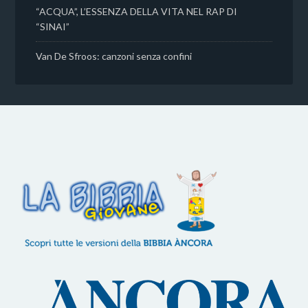
“ACQUA”, L’ESSENZA DELLA VITA NEL RAP DI
“SINAI”
Van De Sfroos: canzoni senza confini