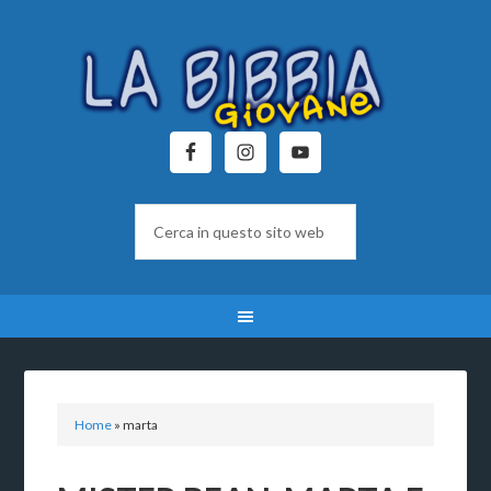
Home
»
marta