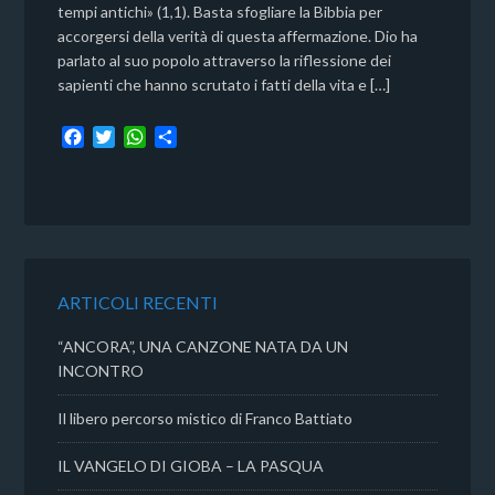
tempi antichi» (1,1). Basta sfogliare la Bibbia per
accorgersi della verità di questa affermazione. Dio ha
parlato al suo popolo attraverso la riflessione dei
sapienti che hanno scrutato i fatti della vita e […]
F
T
W
C
a
w
h
o
c
i
a
n
e
t
t
d
b
t
s
i
o
e
A
v
o
r
p
i
k
p
d
ARTICOLI RECENTI
i
“ANCORA”, UNA CANZONE NATA DA UN
INCONTRO
Il libero percorso mistico di Franco Battiato
IL VANGELO DI GIOBA – LA PASQUA