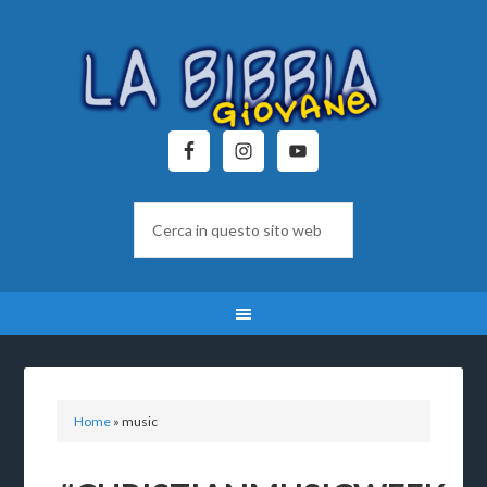
Home
»
music