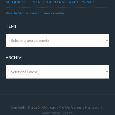
“ACQUA”, L’ESSENZA DELLA VITA NEL RAP DI “SINAI”
Van De Sfroos: canzoni senza confini
TEMI
Temi
ARCHIVI
Archivi
Copyright © 2026 ·
Outreach Pro
On
Genesis Framework
·
WordPress
·
Accedi