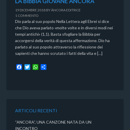
LA BIBBIA GIOVANE ÀNCORA
19 DICEMBRE 2018
BY
ÀNCORA EDITRICE
1 COMMENTO
Dio parla al suo popolo Nella Lettera agli Ebrei si dice
che Dio aveva parlato «molte volte e in diversi modi nei
tempi antichi» (1,1). Basta sfogliare la Bibbia per
accorgersi della verità di questa affermazione. Dio ha
parlato al suo popolo attraverso la riflessione dei
sapienti che hanno scrutato i fatti della vita e […]
F
T
W
C
a
w
h
o
c
i
a
n
e
t
t
d
b
t
s
i
o
e
A
v
o
r
p
i
k
p
d
ARTICOLI RECENTI
i
“ANCORA”, UNA CANZONE NATA DA UN
INCONTRO