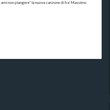
mi ami non piangere” la nuova canzone di fra’ Massimo