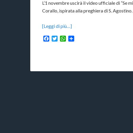
L’1 novembre uscirà il video ufficiale di “Se 
Corallo, ispirata alla preghiera di S. Agostino.
[Leggi di più…]
Facebook
Twitter
WhatsApp
Condividi