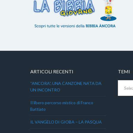
ARTICOLI RECENTI
TEMI
Temi
“ANCORA”, UNA CANZONE NATA DA
UN INCONTRO
Il libero percorso mistico di Franco
Battiato
IL VANGELO DI GIOBA – LA PASQUA