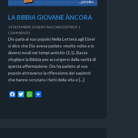
LA BIBBIA GIOVANE ÀNCORA
19 DICEMBRE 2018
BY
ÀNCORA EDITRICE
1
COMMENTO
Dio parla al suo popolo Nella Lettera agli Ebrei
si dice che Dio aveva parlato «molte volte e in
diversi modi nei tempi antichi» (1,1). Basta
sfogliare la Bibbia per accorgersi della verità di
questa affermazione. Dio ha parlato al suo
popolo attraverso la riflessione dei sapienti
che hanno scrutato i fatti della vita e […]
F
T
W
C
a
w
h
o
c
i
a
n
e
t
t
d
b
t
s
i
o
e
A
v
o
r
p
i
k
p
d