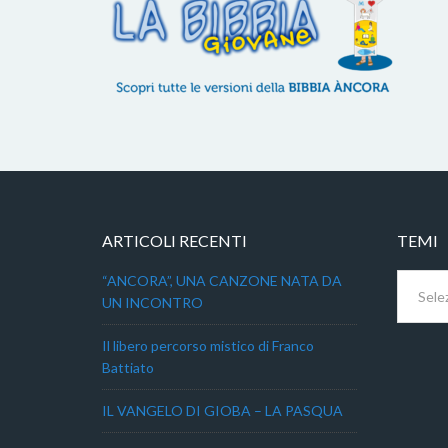
ARTICOLI RECENTI
TEMI
Temi
“ANCORA”, UNA CANZONE NATA DA
UN INCONTRO
Il libero percorso mistico di Franco
Battiato
IL VANGELO DI GIOBA – LA PASQUA