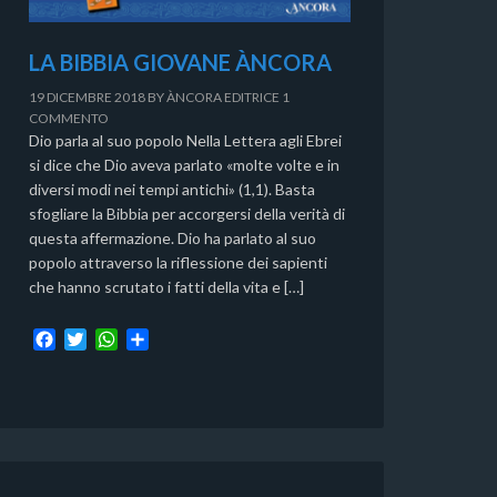
LA BIBBIA GIOVANE ÀNCORA
19 DICEMBRE 2018
BY
ÀNCORA EDITRICE
1
COMMENTO
Dio parla al suo popolo Nella Lettera agli Ebrei
si dice che Dio aveva parlato «molte volte e in
diversi modi nei tempi antichi» (1,1). Basta
sfogliare la Bibbia per accorgersi della verità di
questa affermazione. Dio ha parlato al suo
popolo attraverso la riflessione dei sapienti
che hanno scrutato i fatti della vita e […]
F
T
W
C
a
w
h
o
c
i
a
n
e
t
t
d
b
t
s
i
o
e
A
v
o
r
p
i
k
p
d