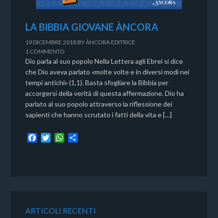
LA BIBBIA GIOVANE ÀNCORA
19 DICEMBRE 2018
BY
ÀNCORA EDITRICE
1 COMMENTO
Dio parla al suo popolo Nella Lettera agli Ebrei si dice
che Dio aveva parlato «molte volte e in diversi modi nei
tempi antichi» (1,1). Basta sfogliare la Bibbia per
accorgersi della verità di questa affermazione. Dio ha
parlato al suo popolo attraverso la riflessione dei
sapienti che hanno scrutato i fatti della vita e […]
F
T
W
C
a
w
h
o
c
i
a
n
e
t
t
d
b
t
s
i
o
e
A
v
o
r
p
i
k
p
d
ARTICOLI RECENTI
i