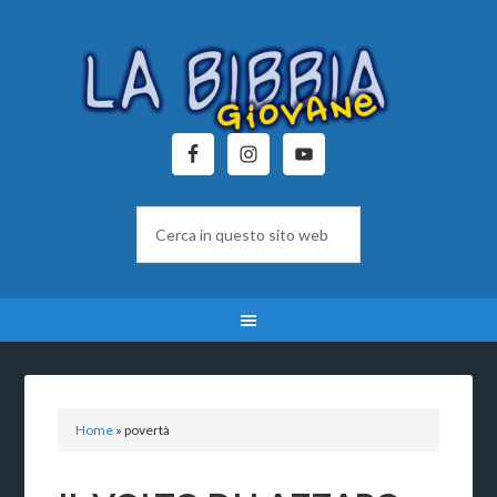
Home
»
povertà