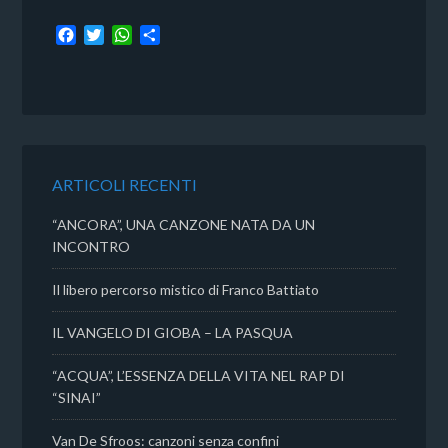
F
T
W
C
a
w
h
o
c
i
a
n
e
t
t
d
b
t
s
i
o
e
A
v
o
r
p
i
k
p
d
ARTICOLI RECENTI
i
“ANCORA”, UNA CANZONE NATA DA UN
INCONTRO
Il libero percorso mistico di Franco Battiato
IL VANGELO DI GIOBA – LA PASQUA
“ACQUA”, L’ESSENZA DELLA VITA NEL RAP DI
“SINAI”
Van De Sfroos: canzoni senza confini