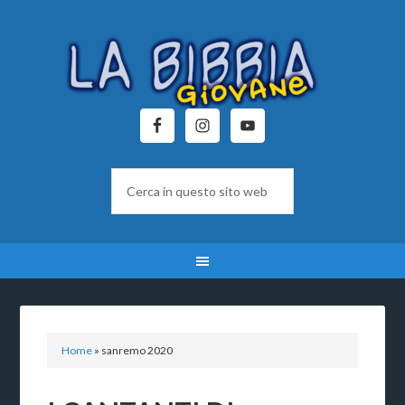
Home
»
sanremo 2020