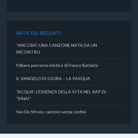
e
t
t
d
b
t
s
i
o
e
A
v
o
r
p
i
k
p
d
ARTICOLI RECENTI
i
“ANCORA”, UNA CANZONE NATA DA UN
INCONTRO
Il libero percorso mistico di Franco Battiato
IL VANGELO DI GIOBA – LA PASQUA
“ACQUA”, L’ESSENZA DELLA VITA NEL RAP DI
“SINAI”
Van De Sfroos: canzoni senza confini