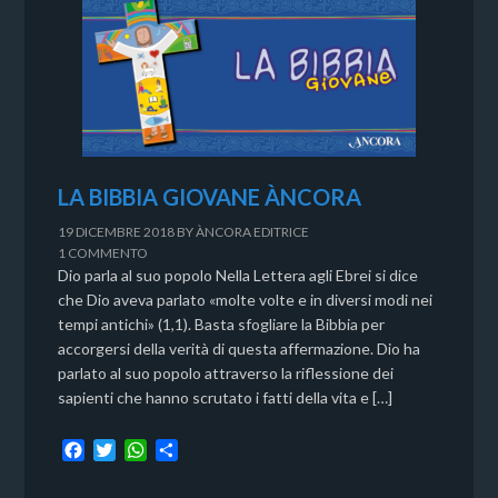
LA BIBBIA GIOVANE ÀNCORA
19 DICEMBRE 2018
BY
ÀNCORA EDITRICE
1 COMMENTO
Dio parla al suo popolo Nella Lettera agli Ebrei si dice
che Dio aveva parlato «molte volte e in diversi modi nei
tempi antichi» (1,1). Basta sfogliare la Bibbia per
accorgersi della verità di questa affermazione. Dio ha
parlato al suo popolo attraverso la riflessione dei
sapienti che hanno scrutato i fatti della vita e […]
F
T
W
C
a
w
h
o
c
i
a
n