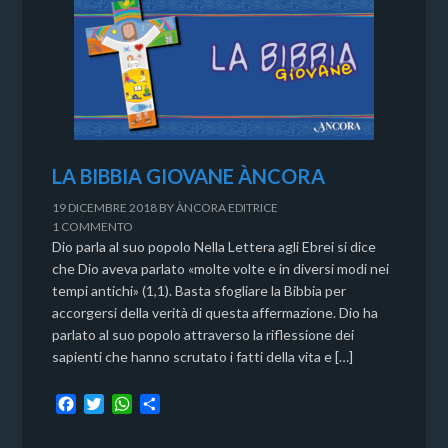
LA BIBBIA GIOVANE ÀNCORA
19 DICEMBRE 2018
BY
ÀNCORA EDITRICE
1 COMMENTO
Dio parla al suo popolo Nella Lettera agli Ebrei si dice
che Dio aveva parlato «molte volte e in diversi modi nei
tempi antichi» (1,1). Basta sfogliare la Bibbia per
accorgersi della verità di questa affermazione. Dio ha
parlato al suo popolo attraverso la riflessione dei
sapienti che hanno scrutato i fatti della vita e […]
F
T
W
C
a
w
h
o
c
i
a
n