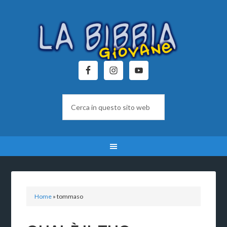
Home
»
tommaso