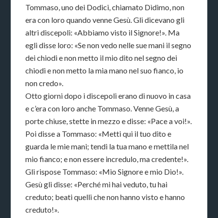
Tommaso, uno dei Dodici, chiamato Dìdimo, non
era con loro quando venne Gesù. Gli dicevano gli
altri discepoli: «Abbiamo visto il Signore!». Ma
egli disse loro: «Se non vedo nelle sue mani il segno
dei chiodi e non metto il mio dito nel segno dei
chiodi e non metto la mia mano nel suo fianco, io
non credo».
Otto giorni dopo i discepoli erano di nuovo in casa
e c’era con loro anche Tommaso. Venne Gesù, a
porte chiuse, stette in mezzo e disse: «Pace a voi!».
Poi disse a Tommaso: «Metti qui il tuo dito e
guarda le mie mani; tendi la tua mano e mettila nel
mio fianco; e non essere incredulo, ma credente!».
Gli rispose Tommaso: «Mio Signore e mio Dio!».
Gesù gli disse: «Perché mi hai veduto, tu hai
creduto; beati quelli che non hanno visto e hanno
creduto!».