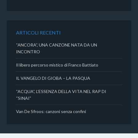
e
t
t
d
b
t
s
i
o
e
A
v
o
r
p
i
k
p
d
ARTICOLI RECENTI
i
“ANCORA”, UNA CANZONE NATA DA UN
INCONTRO
Il libero percorso mistico di Franco Battiato
IL VANGELO DI GIOBA – LA PASQUA
“ACQUA”, L’ESSENZA DELLA VITA NEL RAP DI
“SINAI”
Van De Sfroos: canzoni senza confini