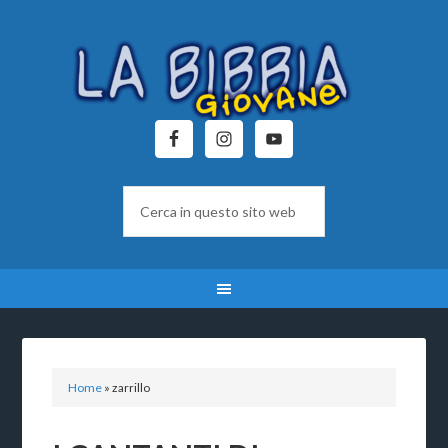
Home
»
zarrillo