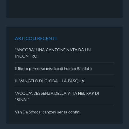
a
w
h
o
c
i
a
n
e
t
t
d
b
t
s
i
o
e
A
v
o
r
p
i
k
p
d
ARTICOLI RECENTI
i
“ANCORA”, UNA CANZONE NATA DA UN
INCONTRO
Il libero percorso mistico di Franco Battiato
IL VANGELO DI GIOBA – LA PASQUA
“ACQUA”, L’ESSENZA DELLA VITA NEL RAP DI
“SINAI”
Van De Sfroos: canzoni senza confini