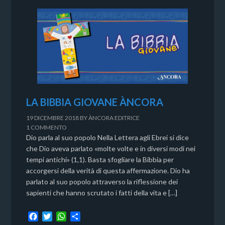
LA BIBBIA GIOVANE ÀNCORA
19 DICEMBRE 2018
BY
ÀNCORA EDITRICE
1 COMMENTO
Dio parla al suo popolo Nella Lettera agli Ebrei si dice
che Dio aveva parlato «molte volte e in diversi modi nei
tempi antichi» (1,1). Basta sfogliare la Bibbia per
accorgersi della verità di questa affermazione. Dio ha
parlato al suo popolo attraverso la riflessione dei
sapienti che hanno scrutato i fatti della vita e […]
F
T
W
C