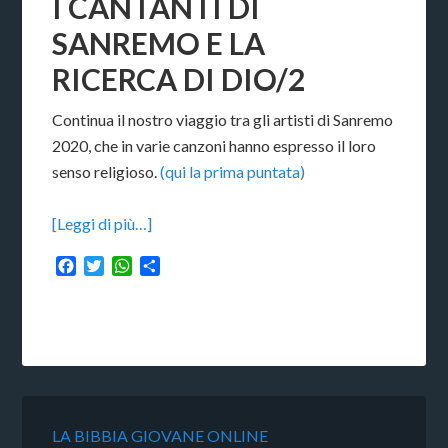
I CANTANTI DI
SANREMO E LA
RICERCA DI DIO/2
Continua il nostro viaggio tra gli artisti di Sanremo
2020, che in varie canzoni hanno espresso il loro
senso religioso.
(qui la prima puntata)
[Leggi di più…]
Facebook
Twitter
WhatsApp
Condividi
LA BIBBIA GIOVANE ONLINE