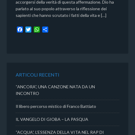
accorgersi della verità di questa affermazione. Dio ha
parlato al suo popolo attraverso la riflessione dei
sapienti che hanno scrutato i fatti della vita e […]
F
T
W
C
a
w
h
o
c
i
a
n
e
t
t
d
b
t
s
i
o
e
A
v
o
r
p
i
k
p
d
ARTICOLI RECENTI
i
“ANCORA”, UNA CANZONE NATA DA UN
INCONTRO
Il libero percorso mistico di Franco Battiato
IL VANGELO DI GIOBA – LA PASQUA
“ACQUA”, L’ESSENZA DELLA VITA NEL RAP DI