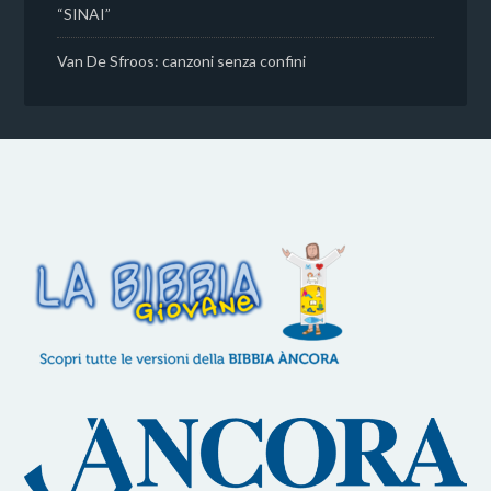
“SINAI”
Van De Sfroos: canzoni senza confini