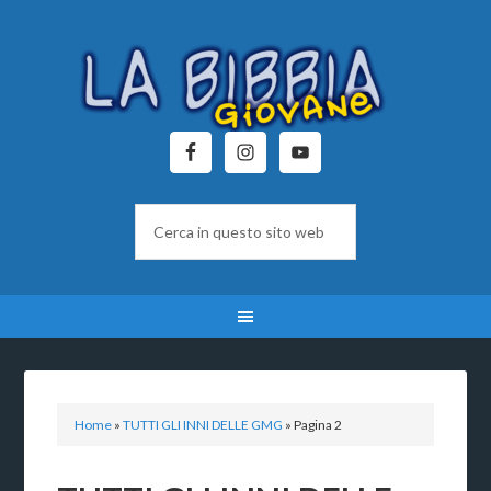
Home
»
TUTTI GLI INNI DELLE GMG
»
Pagina 2