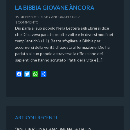
LA BIBBIA GIOVANE ÀNCORA
19 DICEMBRE 2018
BY
ÀNCORA EDITRICE
1 COMMENTO
Dio parla al suo popolo Nella Lettera agli Ebrei si dice
che Dio aveva parlato «molte volte e in diversi modi nei
tempi antichi» (1,1). Basta sfogliare la Bibbia per
accorgersi della verità di questa affermazione. Dio ha
parlato al suo popolo attraverso la riflessione dei
sapienti che hanno scrutato i fatti della vita e […]
F
T
W
C
a
w
h
o
c
i
a
n
e
t
t
d
b
t
s
i
o
e
A
v
o
r
p
i
k
p
d
ARTICOLI RECENTI
i
“ANCORA”, UNA CANZONE NATA DA UN