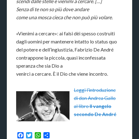
scendi dalle stelle e vienimi a cercare. […]
Senza di te non so più dove andare
come una mosca cieca che non può più volare.
«Vienimi a cercare»: ai falsi dèi spesso costruiti
dagli uomini per mantenere intatto lo status quo
del potere e dell’ingiustizia, Fabrizio De André
contrappone la piccola, quasi inconfessata
speranza che sia Dio a
venirci a cercare. È il Dio che viene incontro.
Leggi l’introduzione
di don Andrea Gallo
al libro
Il vangelo
secondo De André
Facebook
Twitter
WhatsApp
Condividi