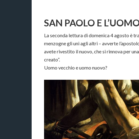
SAN PAOLO E L’UOM
La seconda lettura di domenica 4 agosto è trat
menzogne gli uni agli altri – avverte l’apostolo
avete rivestito il nuovo, che si rinnova per u
creato”.
Uomo vecchio e uomo nuovo?