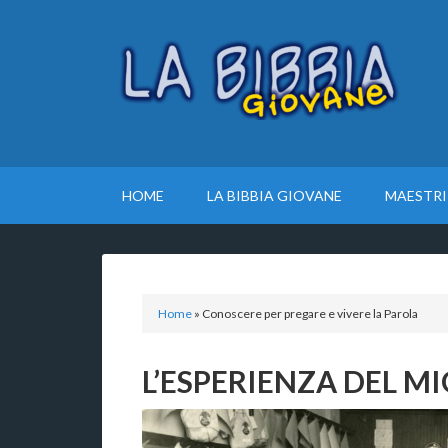
HOME
LA BIBBIA GIOVANE
MAESTRI
Home
»
Conoscere per pregare e vivere la Parola
L’ESPERIENZA DEL M