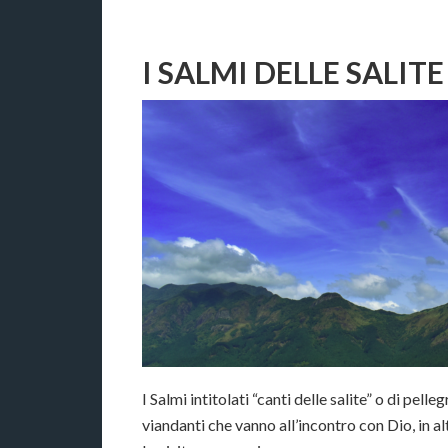
I SALMI DELLE SALITE
I Salmi intitolati “canti delle salite” o di pel
viandanti che vanno all’incontro con Dio, in a