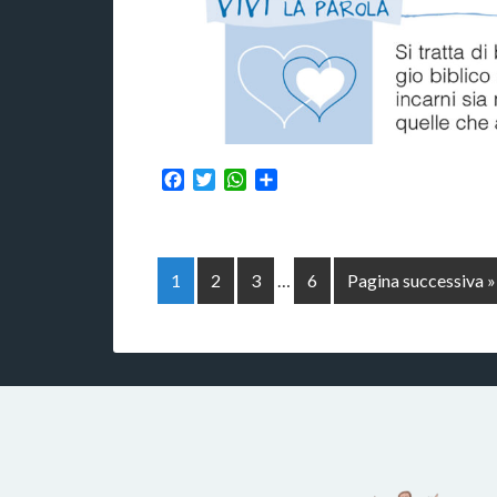
Facebook
Twitter
WhatsApp
Condividi
1
2
3
…
6
Pagina successiva »