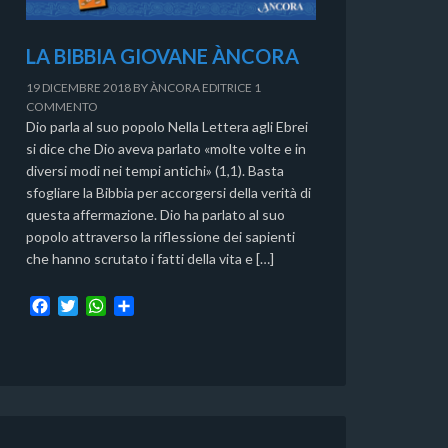
LA BIBBIA GIOVANE ÀNCORA
19 DICEMBRE 2018
BY
ÀNCORA EDITRICE
1
COMMENTO
Dio parla al suo popolo Nella Lettera agli Ebrei
si dice che Dio aveva parlato «molte volte e in
diversi modi nei tempi antichi» (1,1). Basta
sfogliare la Bibbia per accorgersi della verità di
questa affermazione. Dio ha parlato al suo
popolo attraverso la riflessione dei sapienti
che hanno scrutato i fatti della vita e […]
F
T
W
C
a
w
h
o
c
i
a
n
e
t
t
d
b
t
s
i
o
e
A
v
o
r
p
i
k
p
d