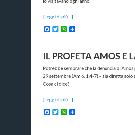
lo visitavano ogni anno.
[Leggi di più…]
Facebook
Twitter
WhatsApp
Condividi
IL PROFETA AMOS E 
Potrebbe sembrare che la denuncia di Amos pe
29 settembre (Am 6, 1.4-7) – sia diretta solo ag
Cosa ci dice?
[Leggi di più…]
Facebook
Twitter
WhatsApp
Condividi