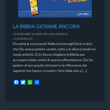
LA BIBBIA GIOVANE ÀNCORA
19 DICEMBRE 2018
BY
ÀNCORA EDITRICE
1 COMMENTO
Dio parla al suo popolo Nella Lettera agli Ebrei si dice
che Dio aveva parlato «molte volte e in diversi modi nei
tempi antichi» (1,1). Basta sfogliare la Bibbia per
accorgersi della verità di questa affermazione. Dio ha
parlato al suo popolo attraverso la riflessione dei
sapienti che hanno scrutato i fatti della vita e […]
F
T
W
C
a
w
h
o
c
i
a
n
e
t
t
d
b
t
s
i
o
e
A
v