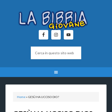
Home
»
GESÙ HA UCCISO DIO?