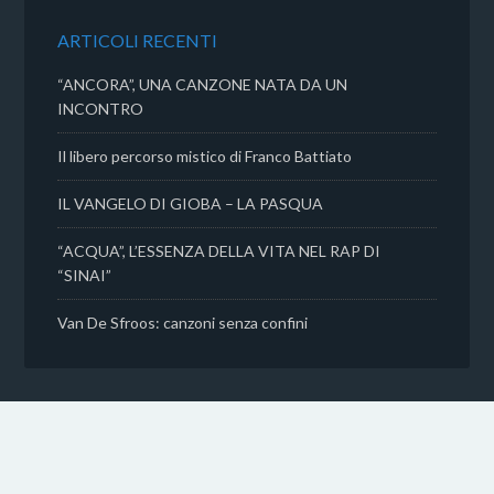
o
r
p
i
k
p
d
ARTICOLI RECENTI
i
“ANCORA”, UNA CANZONE NATA DA UN
INCONTRO
Il libero percorso mistico di Franco Battiato
IL VANGELO DI GIOBA – LA PASQUA
“ACQUA”, L’ESSENZA DELLA VITA NEL RAP DI
“SINAI”
Van De Sfroos: canzoni senza confini