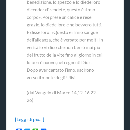
benedizione, lo spezzò e lo diede loro,
dicendo: «Prendete, questo è il mio
corpo». Poi prese un calice e rese
grazie, lo diede loro e ne bevvero tutti.
E disse loro: «Questo è il mio sangue
dell’alleanza, che è versato per molti. In
verità io vi dico che non berrò mai più
del frutto della vite fino al giorno in cui
lo berrò nuovo, nel regno di Dio».
Dopo aver cantato l’inno, uscirono
verso il monte degli Ulivi.
(dal Vangelo di Marco 14,12-16.22-
26)
[Leggi di più…]