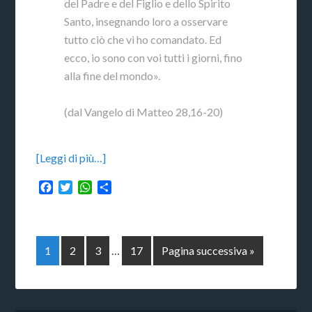
del Padre e del Figlio e dello Spirito
Santo, insegnando loro a osservare
tutto ciò che vi ho comandato. Ed
ecco, io sono con voi tutti i giorni, fino
alla fine del mondo».
(dal Vangelo di Matteo 28,16-20)
[Leggi di più…]
Facebook
Twitter
WhatsApp
Condividi
1
2
3
…
17
Pagina successiva »