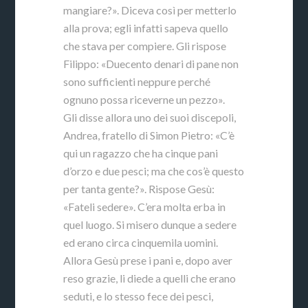
mangiare?». Diceva così per metterlo
alla prova; egli infatti sapeva quello
che stava per compiere. Gli rispose
Filippo: «Duecento denari di pane non
sono sufficienti neppure perché
ognuno possa riceverne un pezzo».
Gli disse allora uno dei suoi discepoli,
Andrea, fratello di Simon Pietro: «C’è
qui un ragazzo che ha cinque pani
d’orzo e due pesci; ma che cos’è questo
per tanta gente?». Rispose Gesù:
«Fateli sedere». C’era molta erba in
quel luogo. Si misero dunque a sedere
ed erano circa cinquemila uomini.
Allora Gesù prese i pani e, dopo aver
reso grazie, li diede a quelli che erano
seduti, e lo stesso fece dei pesci,