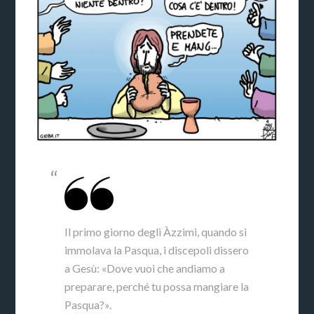
Il primo giorno degli Àzzimi, quando si
immolava la Pasqua, i discepoli dissero
a Gesù: «Dove vuoi che andiamo a
preparare, perché tu possa mangiare la
Pasqua?».