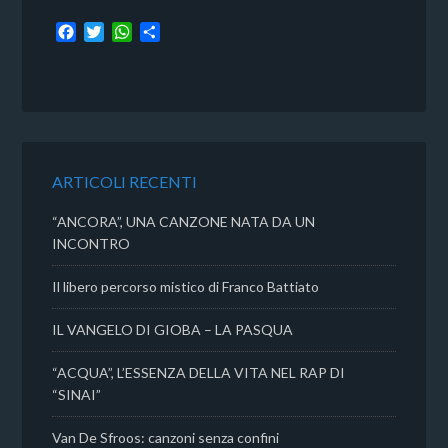
F
T
W
C
a
w
h
o
c
i
a
n
e
t
t
d
b
t
s
i
o
e
A
v
o
r
p
i
k
p
d
ARTICOLI RECENTI
i
“ANCORA”, UNA CANZONE NATA DA UN
INCONTRO
Il libero percorso mistico di Franco Battiato
IL VANGELO DI GIOBA – LA PASQUA
“ACQUA”, L’ESSENZA DELLA VITA NEL RAP DI
“SINAI”
Van De Sfroos: canzoni senza confini