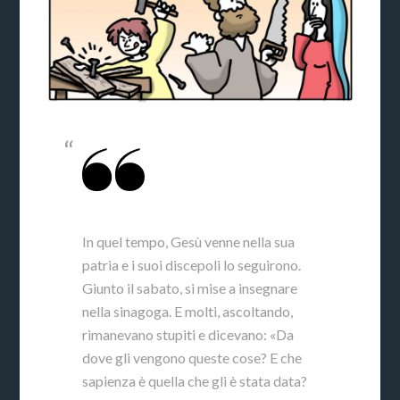
In quel tempo, Gesù venne nella sua
patria e i suoi discepoli lo seguirono.
Giunto il sabato, si mise a insegnare
nella sinagoga. E molti, ascoltando,
rimanevano stupiti e dicevano: «Da
dove gli vengono queste cose? E che
sapienza è quella che gli è stata data?