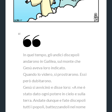
In quel tempo, gli undici discepoli
andarono in Galilea, sul monte che
Gesù aveva loro indicato.
Quando lo videro, si prostrarono. Essi
però dubitarono.
Gesù si avvicinò e disse loro: «A me è
stato dato ogni potere in cielo e sulla
terra. Andate dunque e fate discepoli
tutti i popoli, battezzandoli nel nome