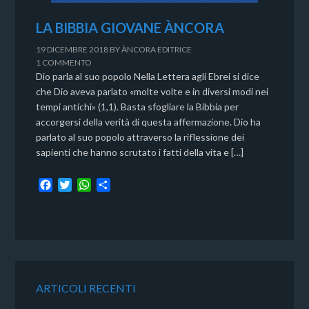
LA BIBBIA GIOVANE ÀNCORA
19 DICEMBRE 2018
BY
ÀNCORA EDITRICE
1 COMMENTO
Dio parla al suo popolo Nella Lettera agli Ebrei si dice
che Dio aveva parlato «molte volte e in diversi modi nei
tempi antichi» (1,1). Basta sfogliare la Bibbia per
accorgersi della verità di questa affermazione. Dio ha
parlato al suo popolo attraverso la riflessione dei
sapienti che hanno scrutato i fatti della vita e […]
F
T
W
C
a
w
h
o
c
i
a
n
e
t
t
d
b
t
s
i
o
e
A
v
o
r
p
i
k
p
d
ARTICOLI RECENTI
i