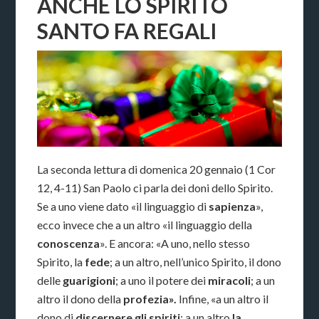
ANCHE LO SPIRITO
SANTO FA REGALI
La seconda lettura di domenica 20 gennaio (1 Cor
12, 4-11) San Paolo ci parla dei doni dello Spirito.
Se a uno viene dato «il linguaggio di
sapienza
»,
ecco invece che a un altro «il linguaggio della
conoscenza
». E ancora: «A uno, nello stesso
Spirito, la
fede
; a un altro, nell’unico Spirito, il dono
delle
guarigioni
; a uno il potere dei
miracoli
; a un
altro il dono della
profezia».
Infine, «a un altro il
dono di
discernere gli spiriti
; a un altro
la