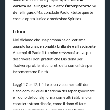
varietà delle lingue
; a un altro
l’interpretazione
delle lingue
». Ma, conclude Paolo, «tutte queste
cose le opera l’unico e medesimo Spirito»
I doni
Noi diciamo che una persona ha del carisma
quando ha una personalità brillante e affascinante.
Ai tempi di Paolo il termine
carisma
si usava per
descrivere i doni gratuiti che Dio dona per
risolvere problemi concreti della comunità e per
incrementarne l’unità.
Leggi 1 Cor 12,1-11 e osserva come molti doni
siano comuni, quali il carisma del saper governare
e il dono del consiglio, ma come altri abbiano un
carattere straordinario, come il dono di fare
miracoli, di guarire, o il carisma delle lingue.