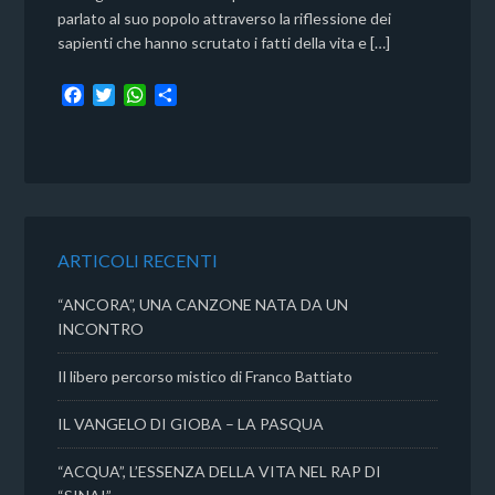
parlato al suo popolo attraverso la riflessione dei
sapienti che hanno scrutato i fatti della vita e […]
F
T
W
C
a
w
h
o
c
i
a
n
e
t
t
d
b
t
s
i
o
e
A
v
o
r
p
i
k
p
d
ARTICOLI RECENTI
i
“ANCORA”, UNA CANZONE NATA DA UN
INCONTRO
Il libero percorso mistico di Franco Battiato
IL VANGELO DI GIOBA – LA PASQUA
“ACQUA”, L’ESSENZA DELLA VITA NEL RAP DI