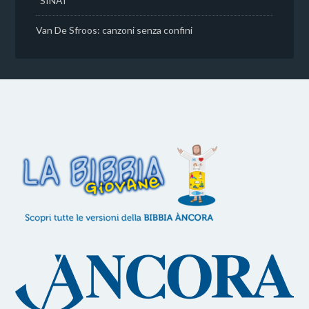
“SINAI”
Van De Sfroos: canzoni senza confini