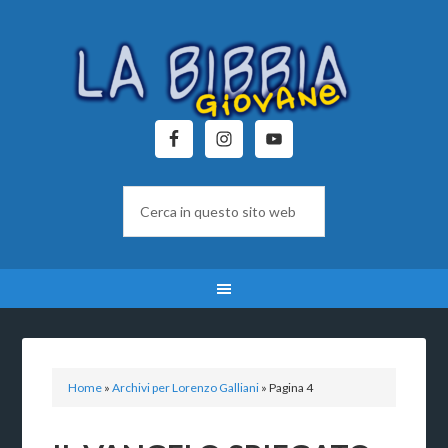
Home
»
Archivi per Lorenzo Galliani
»
Pagina 4