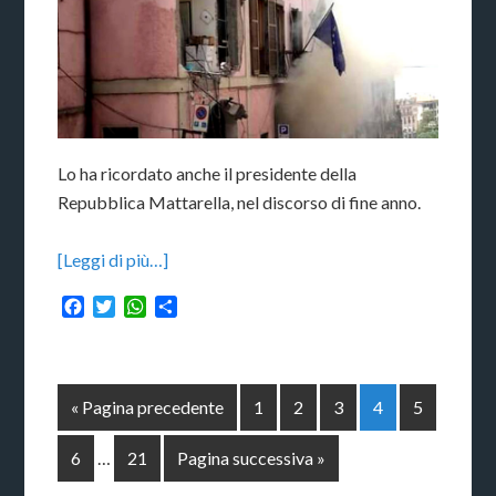
Lo ha ricordato anche il presidente della
Repubblica Mattarella, nel discorso di fine anno.
[Leggi di più…]
Facebook
Twitter
WhatsApp
Condividi
« Pagina precedente
1
2
3
4
5
6
…
21
Pagina successiva »