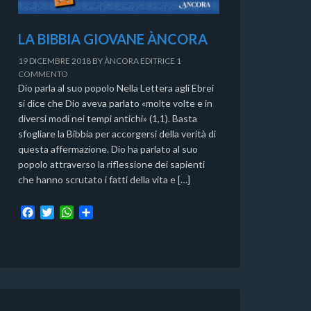
LA BIBBIA GIOVANE ÀNCORA
19 DICEMBRE 2018
BY
ÀNCORA EDITRICE
1
COMMENTO
Dio parla al suo popolo Nella Lettera agli Ebrei
si dice che Dio aveva parlato «molte volte e in
diversi modi nei tempi antichi» (1,1). Basta
sfogliare la Bibbia per accorgersi della verità di
questa affermazione. Dio ha parlato al suo
popolo attraverso la riflessione dei sapienti
che hanno scrutato i fatti della vita e […]
F
T
W
C
a
w
h
o
c
i
a
n
e
t
t
d
b
t
s
i
o
e
A
v
o
r
p
i
k
p
d