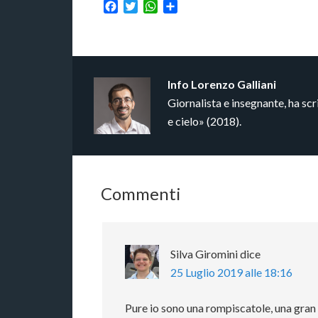
Facebook
Twitter
WhatsApp
Condividi
Info
Lorenzo Galliani
Giornalista e insegnante, ha s
e cielo» (2018).
Commenti
Silva Giromini
dice
25 Luglio 2019 alle 18:16
Pure io sono una rompiscatole, una gran