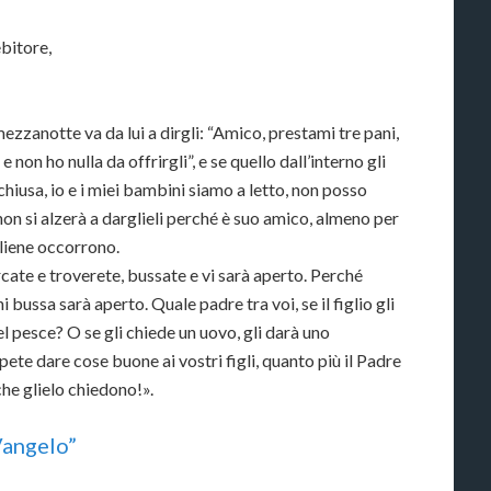
bitore,
mezzanotte va da lui a dirgli: “Amico, prestami tre pani,
non ho nulla da offrirgli”, e se quello dall’interno gli
chiusa, io e i miei bambini siamo a letto, non posso
e non si alzerà a darglieli perché è suo amico, almeno per
gliene occorrono.
rcate e troverete, bussate e vi sarà aperto. Perché
 bussa sarà aperto. Quale padre tra voi, se il figlio gli
el pesce? O se gli chiede un uovo, gli darà uno
pete dare cose buone ai vostri figli, quanto più il Padre
che glielo chiedono!».
 Vangelo”