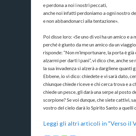
e perdona a noi i nostri peccati,
anche noi infatti perdoniamo a ogni nostro de
e non abbandonarci alla tentazione».
Poi disse loro: «Se uno di voi ha un amico e a 
perché è giunto da me un amico da un viaggio e 
risponde: “Non m’im­portunare, la porta è già 
alzarmi per darti i pani”, vi dico che, anche s
la sua invadenza si alzerà a dargliene quanti 
Ebbene, io vi dico: chiedete e vi sarà dato, ce
chiunque chiede riceve e chi cerca trova e a chi
chiede un pesce, gli darà una serpe al posto d
scorpione? Se voi dunque, che siete cattivi, sa
vostro del cielo darà lo Spirito Santo a quelli 
Leggi gli altri articoli in “Verso il