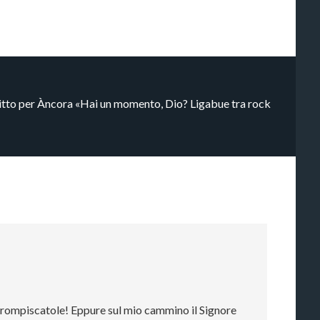
critto per Àncora «Hai un momento, Dio? Ligabue tra rock
 rompiscatole! Eppure sul mio cammino il Signore