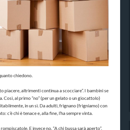
 quanto chiedono.
sto piacere, altrimenti continua a scocciare”. I bambini se
ta. Così, al primo “no” (per un gelato o un giocattolo)
evitabilmente, in un sì. Da adulti, frignano (frigniamo) con
o: c’è chi è tenace e, alla fine, l’ha sempre vinta.
rompiscatole. E invece no. “A chi bussa sarà aperto”,