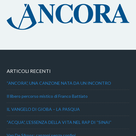
ARTICOLI RECENTI
“ANCORA”, UNA CANZONE NATA DA UN INCONTRO
Il libero percorso mistico di Franco Battiato
IL VANGELO DI GIOBA – LA PASQUA
“ACQUA”, L’ESSENZA DELLA VITA NEL RAP DI “SINAI”
Van De Sfroos: canzoni senza confini