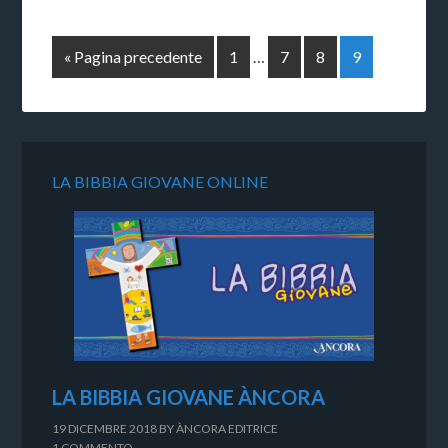
« Pagina precedente
1
…
7
8
9
LA BIBBIA GIOVANE ONLINE
LA BIBBIA GIOVANE ÀNCORA
19 DICEMBRE 2018
BY
ÀNCORA EDITRICE
1 COMMENTO