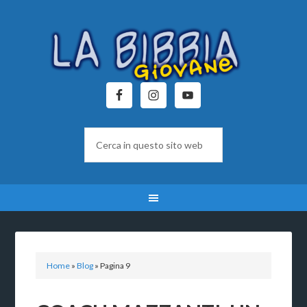
Home
»
Blog
»
Pagina 9