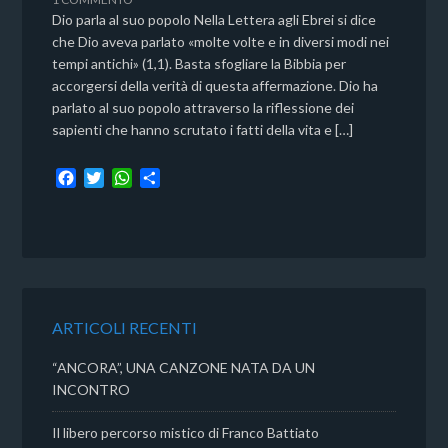
Dio parla al suo popolo Nella Lettera agli Ebrei si dice
che Dio aveva parlato «molte volte e in diversi modi nei
tempi antichi» (1,1). Basta sfogliare la Bibbia per
accorgersi della verità di questa affermazione. Dio ha
parlato al suo popolo attraverso la riflessione dei
sapienti che hanno scrutato i fatti della vita e […]
F
T
W
C
a
w
h
o
c
i
a
n
e
t
t
d
b
t
s
i
o
e
A
v
o
r
p
i
k
p
d
ARTICOLI RECENTI
i
“ANCORA”, UNA CANZONE NATA DA UN
INCONTRO
Il libero percorso mistico di Franco Battiato