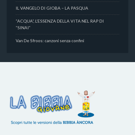
IL VANGELO DI GIOBA – LA PASQUA
“ACQUA”, L’ESSENZA DELLA VITA NEL RAP DI
“SINAI”
Van De Sfroos: canzoni senza confini