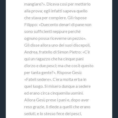
mangiare?». Diceva così per metterlo
alla prova; egli infatti sapeva quello
che stava per compiere. Gli rispose
Filippo: «Duecento denari di pane non
sono sufficienti neppure perché
ognuno possa riceverne un pezzo».
Gli disse allora uno dei suoi discepoli,
Andrea, fratello di Simon Pietro: «C’è
qui un ragazzo che ha cinque pani
d’orzo e due pesci; ma che cos’è questo
per tanta gente?». Rispose Gesù:
«Fateli sedere». C’era molta erba in
quel luogo. Si misero dunque a sedere
ed erano circa cinquemila uomini.
Allora Gesù prese i pani e, dopo aver
reso grazie, li diede a quelli che erano
seduti, e lo stesso fece dei pesci,