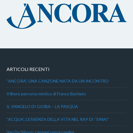
ARTICOLI RECENTI
“ANCORA”, UNA CANZONE NATA DA UN INCONTRO
Il libero percorso mistico di Franco Battiato
IL VANGELO DI GIOBA – LA PASQUA
“ACQUA”, L’ESSENZA DELLA VITA NEL RAP DI “SINAI”
Van De Sfroos: canzoni senza confini