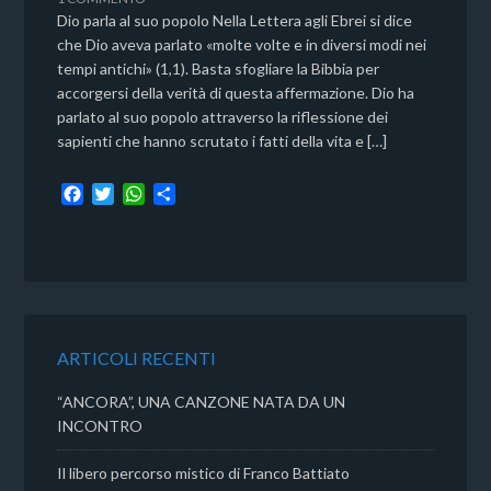
Dio parla al suo popolo Nella Lettera agli Ebrei si dice
che Dio aveva parlato «molte volte e in diversi modi nei
tempi antichi» (1,1). Basta sfogliare la Bibbia per
accorgersi della verità di questa affermazione. Dio ha
parlato al suo popolo attraverso la riflessione dei
sapienti che hanno scrutato i fatti della vita e […]
F
T
W
C
a
w
h
o
c
i
a
n
e
t
t
d
b
t
s
i
o
e
A
v
o
r
p
i
k
p
d
ARTICOLI RECENTI
i
“ANCORA”, UNA CANZONE NATA DA UN
INCONTRO
Il libero percorso mistico di Franco Battiato