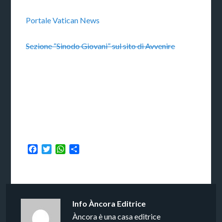
Portale Vatican News
Sezione “Sinodo Giovani” sul sito di Avvenire
Facebook
Twitter
WhatsApp
Condividi
Info
Àncora Editrice
Àncora è una casa editrice