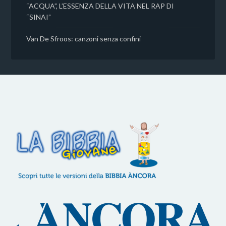
“ACQUA”, L’ESSENZA DELLA VITA NEL RAP DI
“SINAI”
Van De Sfroos: canzoni senza confini