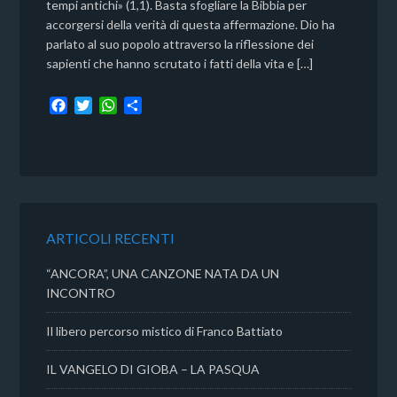
tempi antichi» (1,1). Basta sfogliare la Bibbia per
accorgersi della verità di questa affermazione. Dio ha
parlato al suo popolo attraverso la riflessione dei
sapienti che hanno scrutato i fatti della vita e […]
F
T
W
C
a
w
h
o
c
i
a
n
e
t
t
d
b
t
s
i
o
e
A
v
o
r
p
i
k
p
d
ARTICOLI RECENTI
i
“ANCORA”, UNA CANZONE NATA DA UN
INCONTRO
Il libero percorso mistico di Franco Battiato
IL VANGELO DI GIOBA – LA PASQUA