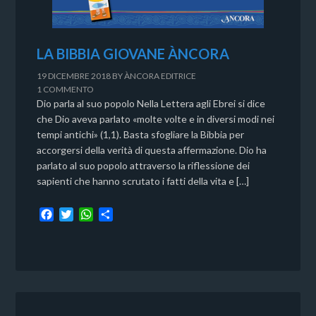
LA BIBBIA GIOVANE ÀNCORA
19 DICEMBRE 2018
BY
ÀNCORA EDITRICE
1 COMMENTO
Dio parla al suo popolo Nella Lettera agli Ebrei si dice
che Dio aveva parlato «molte volte e in diversi modi nei
tempi antichi» (1,1). Basta sfogliare la Bibbia per
accorgersi della verità di questa affermazione. Dio ha
parlato al suo popolo attraverso la riflessione dei
sapienti che hanno scrutato i fatti della vita e […]
F
T
W
C
a
w
h
o
c
i
a
n
e
t
t
d
b
t
s
i
o
e
A
v
o
r
p
i
k
p
d