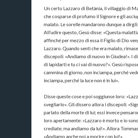
Un certo Lazzaro di Betània, il villaggio di M
che cosparse di profumo il Signore e gli asciug
malato. Le sorelle mandarono dunque a dirgli: 
All’udire questo, Gesù disse: «Questa malattia
affinché per mezzo di essa il Figlio di Dio ve
Lazzaro. Quando sentì che era malato, rimase p
discepoli: «Andiamo di nuovo in Giudea!». I di
di lapidarti e tu ci vai di nuovo?». Gesù rispo
cammina di giorno, non inciampa, perché vede
inciampa, perché la luce non è in lui».
Disse queste cose e poi soggiunse loro: «Lazz
svegliarlo». Gli dissero allora i discepoli: «S
parlato della morte di lui; essi invece pensar
loro apertamente: «Lazzaro è morto e io sono 
crediate; ma andiamo da lui!». Allora Tommaso
«Andiamo anche noi a morire con lui!».