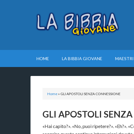
HOME
LA BIBBIA GIOVANE
MAESTRI
Home
»
GLI APOSTOLI SENZA CONNESSIONE
GLI APOSTOLI SENZ
«Hai capito?». «No, puoi ripetere?». «Eh?». «C
scoprire queste continue interruzioni dovute a 