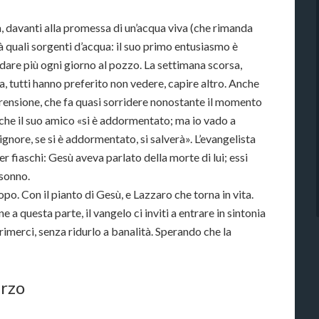
, davanti alla promessa di un’acqua viva (che rimanda
à quali sorgenti d’acqua: il suo primo entusiasmo è
ndare più ogni giorno al pozzo. La settimana scorsa,
a, tutti hanno preferito non vedere, capire altro. Anche
rensione, che fa quasi sorridere nonostante il momento
 che il suo amico «si è addormentato; ma io vado a
Signore, se si è addormentato, si salverà». L’evangelista
r fiaschi: Gesù aveva parlato della morte di lui; essi
 sonno.
po. Con il pianto di Gesù, e Lazzaro che torna in vita.
 a questa parte, il vangelo ci inviti a entrare in sintonia
rimerci, senza ridurlo a banalità. Sperando che la
arzo