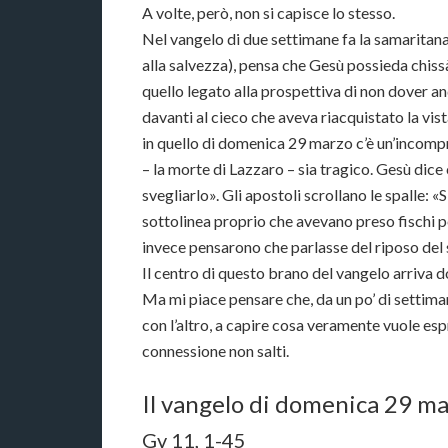
A volte, però, non si capisce lo stesso.
Nel vangelo di due settimane fa la samaritana
alla salvezza), pensa che Gesù possieda chiss
quello legato alla prospettiva di non dover a
davanti al cieco che aveva riacquistato la vist
in quello di domenica 29 marzo c’è un’incomp
– la morte di Lazzaro – sia tragico. Gesù dice
svegliarlo». Gli apostoli scrollano le spalle: «
sottolinea proprio che avevano preso fischi pe
invece pensarono che parlasse del riposo del
Il centro di questo brano del vangelo arriva do
Ma mi piace pensare che, da un po’ di settimane
con l’altro, a capire cosa veramente vuole esp
connessione non salti.
Il vangelo di domenica 29 m
Gv 11, 1-45