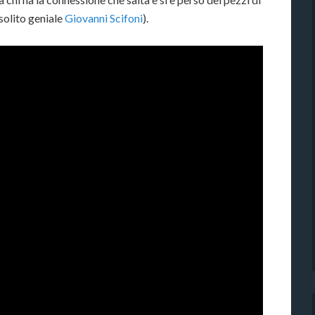
solito geniale
Giovanni Scifoni
).