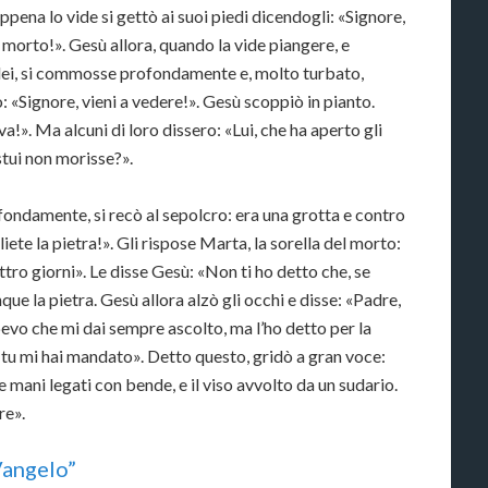
ena lo vide si gettò ai suoi piedi dicendogli: «Signore,
 morto!». Gesù allora, quando la vide pian­gere, e
 lei, si commosse profondamente e, molto turbato,
 «Signore, vieni a vedere!». Gesù scoppiò in pianto.
!». Ma alcuni di loro dissero: «Lui, che ha aperto gli
stui non morisse?».
ndamente, si recò al sepolcro: era una grotta e contro
iete la pietra!». Gli rispose Marta, la sorella del morto:
ttro giorni». Le disse Gesù: «Non ti ho detto che, se
que la pietra. Gesù allora alzò gli occhi e disse: «Padre,
pevo che mi dai sempre ascolto, ma l’ho detto per la
 tu mi hai mandato». Detto questo, gridò a gran voce:
 le mani legati con bende, e il viso avvolto da un sudario.
re».
 Vangelo”