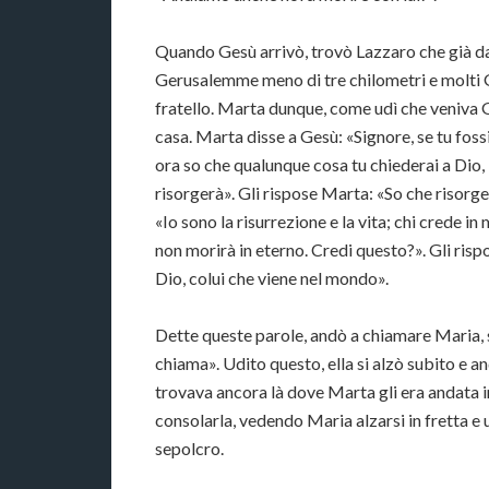
Quando Gesù arrivò, trovò Lazzaro che già da 
Gerusalemme meno di tre chilometri e molti G
fratello. Marta dunque, come udì che veniva G
casa. Marta disse a Gesù: «Signore, se tu fos
ora so che qualunque cosa tu chiederai a Dio, 
risorgerà». Gli rispose Marta: «So che risorger
«Io sono la risurrezione e la vita; chi crede i
non morirà in eterno. Credi questo?». Gli rispose
Dio, colui che viene nel mondo».
Dette queste parole, andò a chiamare Maria, sua
chiama». Udito questo, ella si alzò subito e an
trovava ancora là dove Marta gli era andata in
consolarla, vedendo Maria alzarsi in fretta e 
sepolcro.