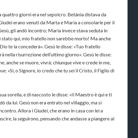
quattro giorni era nel sepolcro. Betània distava da
iudei erano venuti da Marta e Maria a consolarle per il
esù, gli andò incontro; Maria invece stava seduta in
si stato qui, mio fratello non sarebbe morto! Ma anche
Dio te la concederà». Gesù le disse: «Tuo fratello
à nella risurrezione dell’ultimo giorno». Gesù le disse:
n me, anche se muore, vivrà; chiunque vive e crede in me,
: «Sì, o Signore, io credo che tu sei il Cristo, il Figlio di
 sorella, e di nascosto le disse: «Il Maestro è qui e ti
dò da lui. Gesù non era entrato nel villaggio, ma si
contro. Allora i Giudei, che erano in casa con lei a
uscire, la seguirono, pensando che andasse a piangere al