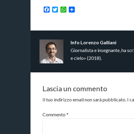
Facebook
Twitter
WhatsApp
Condividi
Info
Lorenzo Galliani
Giornalista e insegnante, ha s
e cielo» (2018).
Lascia un commento
Il tuo indirizzo email non sarà pubblicato.
I c
Commento
*