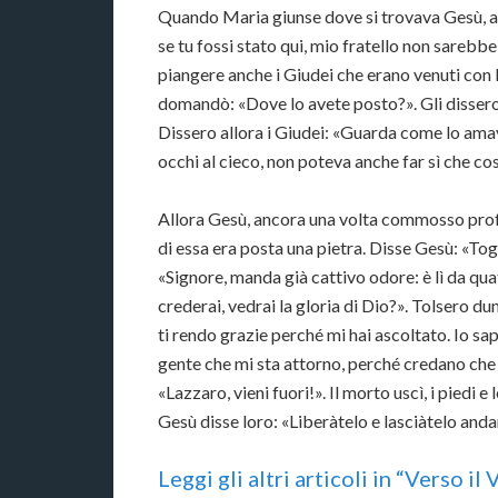
Quando Maria giunse dove si trovava Gesù, app
se tu fossi stato qui, mio fratello non sarebbe
piangere anche i Giudei che erano venuti con
domandò: «Dove lo avete posto?». Gli dissero:
Dissero allora i Giudei: «Guarda come lo amava
occhi al cieco, non poteva anche far sì che co
Allora Gesù, ancora una volta commosso profo
di essa era posta una pietra. Disse Gesù: «Togl
«Signore, manda già cattivo odore: è lì da qua
crederai, vedrai la gloria di Dio?». Tolsero dun
ti rendo grazie perché mi hai ascoltato. Io sa
gente che mi sta attorno, perché credano che
«Lazzaro, vieni fuori!». Il morto uscì, i piedi e
Gesù disse loro: «Liberàtelo e lasciàtelo anda
Leggi gli altri articoli in “Verso il