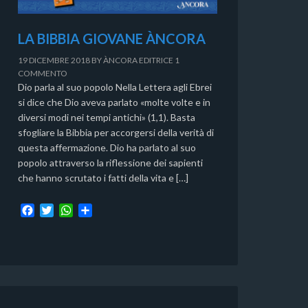
LA BIBBIA GIOVANE ÀNCORA
19 DICEMBRE 2018
BY
ÀNCORA EDITRICE
1
COMMENTO
Dio parla al suo popolo Nella Lettera agli Ebrei
si dice che Dio aveva parlato «molte volte e in
diversi modi nei tempi antichi» (1,1). Basta
sfogliare la Bibbia per accorgersi della verità di
questa affermazione. Dio ha parlato al suo
popolo attraverso la riflessione dei sapienti
che hanno scrutato i fatti della vita e […]
F
T
W
C
a
w
h
o
c
i
a
n
e
t
t
d
b
t
s
i
o
e
A
v
o
r
p
i
k
p
d