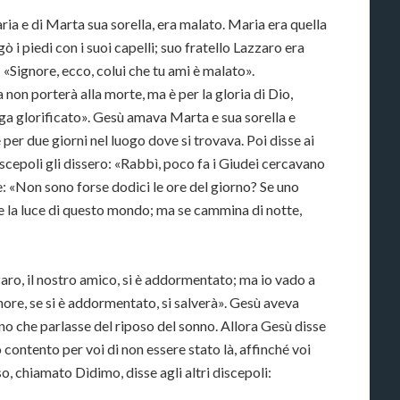
aria e di Marta sua sorella, era malato. Maria era quella
ò i piedi con i suoi capelli; suo fratello Lazzaro era
«Signore, ecco, colui che tu ami è malato».
 non porterà alla morte, ma è per la gloria di Dio,
nga glorificato». Gesù amava Marta e sua sorella e
er due giorni nel luogo dove si trovava. Poi disse ai
scepoli gli dissero: «Rabbì, poco fa i Giudei cercavano
se: «Non sono forse dodici le ore del giorno? Se uno
 la luce di questo mondo; ma se cammina di notte,
aro, il nostro amico, si è addormentato; ma io vado a
ignore, se si è addormentato, si salverà». Gesù aveva
ono che parlasse del riposo del sonno. Allora Gesù disse
contento per voi di non essere stato là, affinché voi
, chiamato Dìdimo, disse agli altri discepoli: