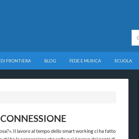
 DI FRONTIERA
BLOG
FEDE E MUSICA
SCUOLA
A CONNESSIONE
osa?». Il lavoro al tempo dello smart working ci ha fatto
chi ha la connessione che salta e si è perso dei pezzi di