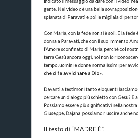
indicato il messaggio da dare con il video, re
gente. Nel video c’è una bella sovrapposizione
spianata di Paravati e poi le migliaia di pers
Con Maria, con la fede non si è soli. E la fede
donna a Paravati, che con il suo immenso A
l’Amore sconfinato di Maria, perché col nostr
terra Gesù ancora oggi, noi non lo riconosc
tempo, uomini e donne normalissimi per avvici
che ci fa avvicinare a Dio
».
Davanti a testimoni tanto eloquenti lasciamoci
cercare un dialogo più schietto con Gesù? E a
Possiamo essere più significativi nella nostra
Giuseppe, Dajana, possiamo riuscire anche no
Il testo di “MADRE È”.