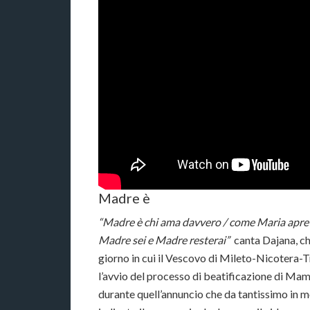
Madre è
“Madre è chi ama davvero / come Maria apre i
Madre sei e Madre resterai”
canta Dajana, che
giorno in cui il Vescovo di Mileto-Nicotera-T
l’avvio del processo di beatificazione di Ma
durante quell’annuncio che da tantissimo in 