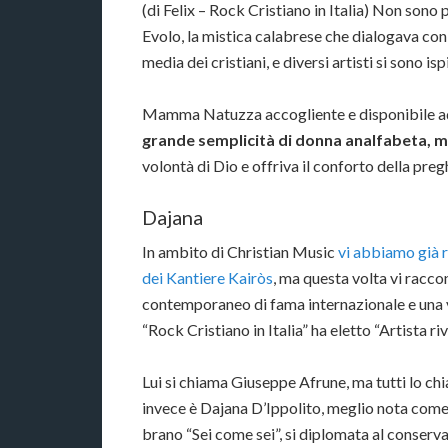
(di Felix – Rock Cristiano in Italia) Non sono 
Evolo, la mistica calabrese che dialogava con
media dei cristiani, e diversi artisti si sono isp
Mamma Natuzza accogliente e disponibile ad 
grande semplicità di donna analfabeta, m
volontà di Dio e offriva il conforto della preg
Dajana
In ambito di Christian Music
vi abbiamo già r
dei Kantiere Kairòs
, ma questa volta vi racco
contemporaneo di fama internazionale e una 
“Rock Cristiano in Italia” ha eletto “Artista ri
Lui si chiama Giuseppe Afrune, ma tutti lo c
invece è Dajana D’Ippolito, meglio nota come
brano “Sei come sei”, si diplomata al conserv