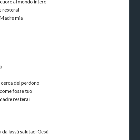
cuore al mondo intero
 resterai
a Madre mia
ù
 cerca del perdono
o come fosse tuo
 madre resterai
 da lassù salutaci Gesù.