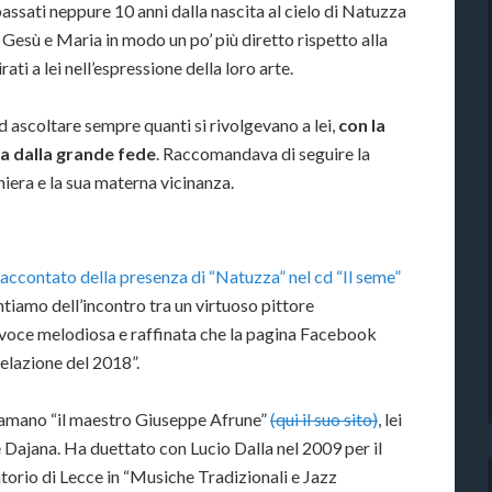
passati neppure 10 anni dalla nascita al cielo di Natuzza
 Gesù e Maria in modo un po’ più diretto rispetto alla
irati a lei nell’espressione della loro arte.
ascoltare sempre quanti si rivolgevano a lei,
con la
a dalla grande fede
. Raccomandava di seguire la
hiera e la sua materna vicinanza.
accontato della presenza di “Natuzza” nel cd “Il seme”
ntiamo dell’incontro tra un virtuoso pittore
voce melodiosa e raffinata che la pagina Facebook
velazione del 2018”.
hiamano “il maestro Giuseppe Afrune”
(qui il suo sito)
, lei
 Dajana. Ha duettato con Lucio Dalla nel 2009 per il
atorio di Lecce in “Musiche Tradizionali e Jazz