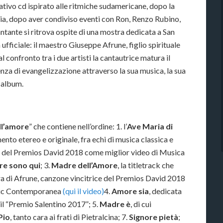
ativo cd ispirato alle ritmiche sudamericane, dopo la
ia, dopo aver condiviso eventi con Ron, Renzo Rubino,
ntante si ritrova ospite di una mostra dedicata a San
a ufficiale: il maestro Giuseppe Afrune, figlio spirituale
onfronto tra i due artisti la cantautrice matura il
nza di evangelizzazione attraverso la sua musica, la sua
 album.
ll’amore
” che contiene nell’ordine: 1. l’
Ave Maria di
nto etereo e originale, fra echi di musica classica e
re del Premios David 2018 come miglior video di Musica
re sono qui
; 3.
Madre dell’Amore
, la titletrack che
ra di Afrune, canzone vincitrice del Premios David 2018
usic Contemporanea
(qui il video)
4.
Amore sia
, dedicata
 il “Premio Salentino 2017”; 5.
Madre è
, di cui
Pio
, tanto cara ai frati di Pietralcina; 7.
Signore pietà
;