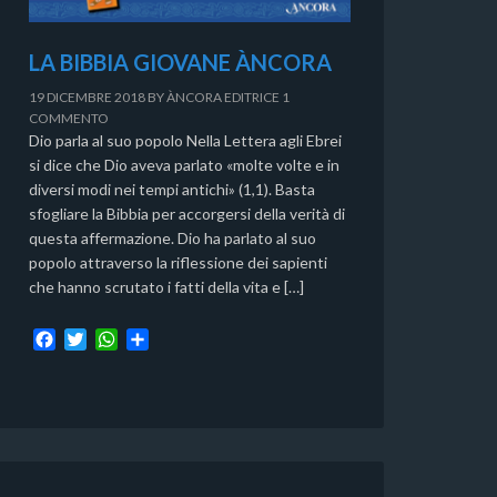
LA BIBBIA GIOVANE ÀNCORA
19 DICEMBRE 2018
BY
ÀNCORA EDITRICE
1
COMMENTO
Dio parla al suo popolo Nella Lettera agli Ebrei
si dice che Dio aveva parlato «molte volte e in
diversi modi nei tempi antichi» (1,1). Basta
sfogliare la Bibbia per accorgersi della verità di
questa affermazione. Dio ha parlato al suo
popolo attraverso la riflessione dei sapienti
che hanno scrutato i fatti della vita e […]
F
T
W
C
a
w
h
o
c
i
a
n
e
t
t
d
b
t
s
i
o
e
A
v
o
r
p
i
k
p
d