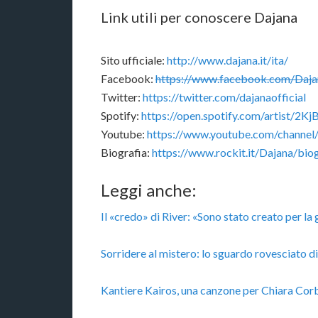
Link utili per conoscere Dajana
Sito ufficiale:
http://www.dajana.it/ita/
Facebook:
https://www.facebook.com/Dajan
Twitter:
https://twitter.com/dajanaofficial
Spotify:
https://open.spotify.com/artis
Youtube:
https://www.youtube.com/chann
Biografia:
https://www.rockit.it/Dajana/biog
Leggi anche:
Il «credo» di River: «Sono stato creato per l
Sorridere al mistero: lo sguardo rovesciato 
Kantiere Kairos, una canzone per Chiara Corb