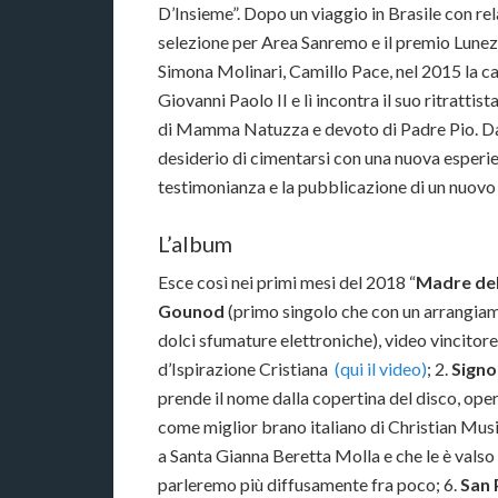
D’Insieme”. Dopo un viaggio in Brasile con rel
selezione per Area Sanremo e il premio Lunez
Simona Molinari, Camillo Pace, nel 2015 la ca
Giovanni Paolo II e lì incontra il suo ritrattist
di Mamma Natuzza e devoto di Padre Pio. Dal c
desiderio di cimentarsi con una nuova esperie
testimonianza e la pubblicazione di un nuovo
L’album
Esce così nei primi mesi del 2018 “
Madre de
Gounod
(primo singolo che con un arrangiame
dolci sfumature elettroniche), video vincito
d’Ispirazione Cristiana
(qui il video)
; 2.
Signo
prende il nome dalla copertina del disco, ope
come miglior brano italiano di Christian M
a Santa Gianna Beretta Molla e che le è valso
parleremo più diffusamente fra poco; 6.
San 