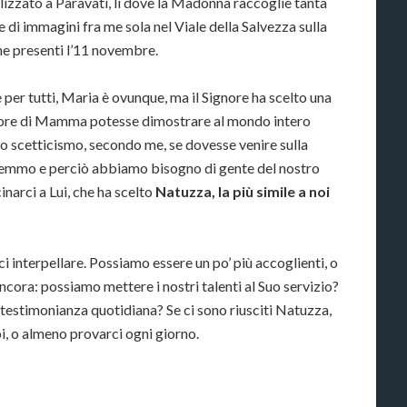
alizzato a Paravati, lì dove la Madonna raccoglie tanta
 di immagini fra me sola nel Viale della Salvezza sulla
one presenti l’11 novembre.
 è per tutti, Maria è ovunque, ma il Signore ha scelto una
more di Mamma potesse dimostrare al mondo intero
o scetticismo, secondo me, se dovesse venire sulla
eremmo e perciò abbiamo bisogno di gente del nostro
narci a Lui, che ha scelto
Natuzza, la più simile a noi
 interpellare. Possiamo essere un po’ più accoglienti, o
ncora: possiamo mettere i nostri talenti al Suo servizio?
 testimonianza quotidiana? Se ci sono riusciti Natuzza,
i, o almeno provarci ogni giorno.