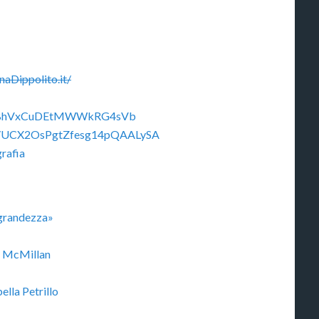
aDippolito.it/
t/2KjBhVxCuDEtMWWkRG4sVb
el/UCX2OsPgtZfesg14pQAALySA
rafia
a grandezza»
di McMillan
ella Petrillo