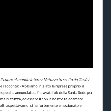
l cuore al mondo intero / Natuzza tu scelta da Gesù /
 racconta: «Abbiamo iniziato le riprese proprio il
ropea ha annunciato a Paravati l’ok della Santa Sede per
mma Natuzza, ed essere lì con le nostre telecamere
molti aspettavamo, ci ha fortemente emozionato e