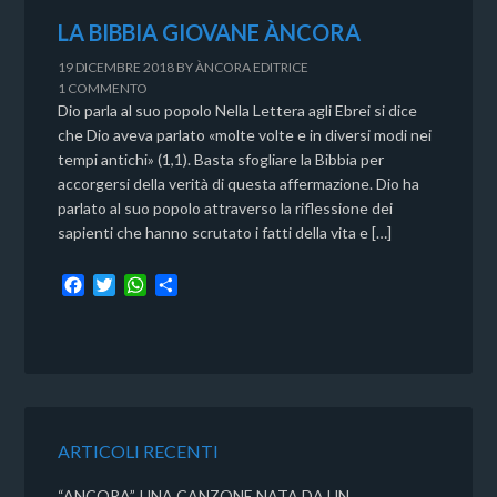
LA BIBBIA GIOVANE ÀNCORA
19 DICEMBRE 2018
BY
ÀNCORA EDITRICE
1 COMMENTO
Dio parla al suo popolo Nella Lettera agli Ebrei si dice
che Dio aveva parlato «molte volte e in diversi modi nei
tempi antichi» (1,1). Basta sfogliare la Bibbia per
accorgersi della verità di questa affermazione. Dio ha
parlato al suo popolo attraverso la riflessione dei
sapienti che hanno scrutato i fatti della vita e […]
F
T
W
C
a
w
h
o
c
i
a
n
e
t
t
d
b
t
s
i
o
e
A
v
o
r
p
i
k
p
d
ARTICOLI RECENTI
i
“ANCORA”, UNA CANZONE NATA DA UN