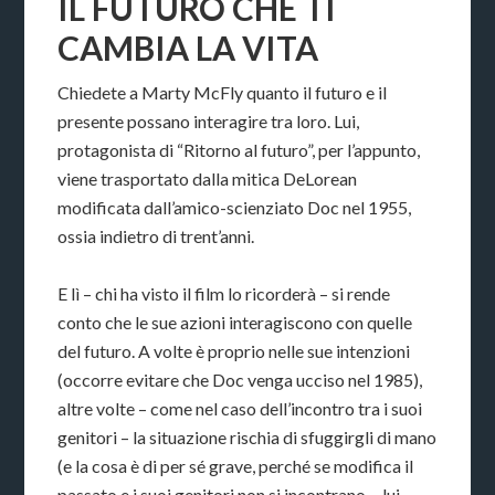
IL FUTURO CHE TI
CAMBIA LA VITA
Chiedete a Marty McFly quanto il futuro e il
presente possano interagire tra loro. Lui,
protagonista di “Ritorno al futuro”, per l’appunto,
viene trasportato dalla mitica DeLorean
modificata dall’amico-scienziato Doc nel 1955,
ossia indietro di trent’anni.
E lì – chi ha visto il film lo ricorderà – si rende
conto che le sue azioni interagiscono con quelle
del futuro. A volte è proprio nelle sue intenzioni
(occorre evitare che Doc venga ucciso nel 1985),
altre volte – come nel caso dell’incontro tra i suoi
genitori – la situazione rischia di sfuggirgli di mano
(e la cosa è di per sé grave, perché se modifica il
passato e i suoi genitori non si incontrano… lui