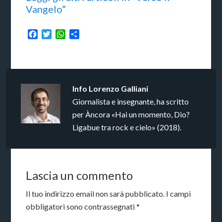
Vangelo”
Facebook
Twitter
WhatsApp
Condividi
Info
Lorenzo Galliani
Giornalista e insegnante, ha scritto
per Àncora «Hai un momento, Dio?
Ligabue tra rock e cielo» (2018).
Lascia un commento
Il tuo indirizzo email non sarà pubblicato.
I campi
obbligatori sono contrassegnati
*