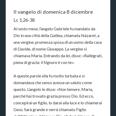
Il vangelo di domenica 8 dicembre
Lc 1,26-38
Al sesto mese, l’angelo Gabriele fu mandato da
Dio in una città della Galilea, chiamata Nàzaret, a
una vergine, promessa sposa di un uomo della casa
di Davide, di nome Giuseppe. La vergine si
chiamava Maria. Entrando da lei, disse: «Rallégrati,
piena di grazia: il Signore è con te».
A queste parole ella fu molto turbata e si
domandava che senso avesse un saluto come
questo. L’angelo le disse: «Non temere, Maria,
perché hai trovato grazia presso Dio. Ed ecco,
concepirai un figlio, lo darai alla luce e lo chiamerai
Gesù. Sarà grande e verrà chiamato Figlio