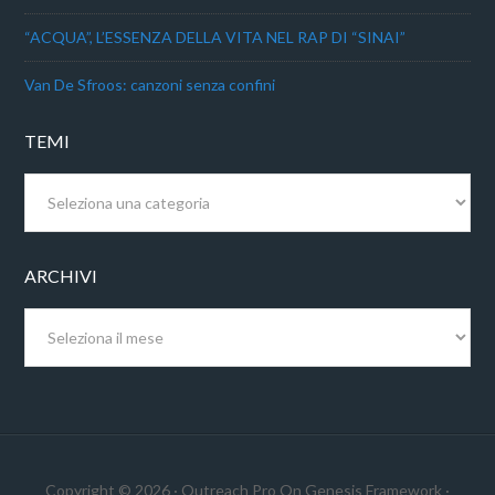
“ACQUA”, L’ESSENZA DELLA VITA NEL RAP DI “SINAI”
Van De Sfroos: canzoni senza confini
TEMI
Temi
ARCHIVI
Archivi
Copyright © 2026 ·
Outreach Pro
On
Genesis Framework
·