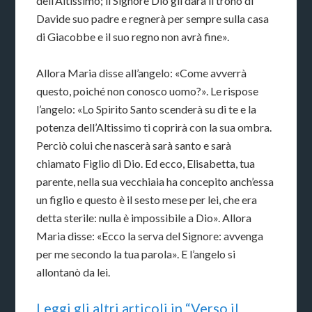
dell’Altissimo; il Signore Dio gli darà il trono di
Davide suo padre e regnerà per sempre sulla casa
di Giacobbe e il suo regno non avrà fine».
Allora Maria disse all’angelo: «Come avverrà
questo, poiché non conosco uomo?». Le rispose
l’angelo: «Lo Spirito Santo scenderà su di te e la
potenza dell’Altissimo ti coprirà con la sua ombra.
Perciò colui che nascerà sarà santo e sarà
chiamato Figlio di Dio. Ed ecco, Elisabetta, tua
parente, nella sua vecchiaia ha concepito anch’essa
un figlio e questo è il sesto mese per lei, che era
detta sterile: nulla è impossibile a Dio». Allora
Maria disse: «Ecco la serva del Signore: avvenga
per me secondo la tua parola». E l’an­gelo si
allontanò da lei.
Leggi gli altri articoli in “Verso il