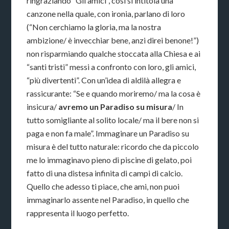
ringraziando “Gli amici”, così si intitola una
canzone nella quale, con ironia, parlano di loro
(“Non cerchiamo la gloria, ma la nostra
ambizione/ è invecchiar bene, anzi direi benone!”)
non risparmiando qualche stoccata alla Chiesa e ai
“santi tristi” messi a confronto con loro, gli amici,
“più divertenti”. Con un’idea di aldilà allegra e
rassicurante: “Se e quando moriremo/ ma la cosa è
insicura/
avremo un Paradiso su misura
/ In
tutto somigliante al solito locale/ ma il bere non si
paga e non fa male”. Immaginare un Paradiso su
misura è del tutto naturale: ricordo che da piccolo
me lo immaginavo pieno di piscine di gelato, poi
fatto di una distesa infinita di campi di calcio.
Quello che adesso ti piace, che ami, non puoi
immaginarlo assente nel Paradiso, in quello che
rappresenta il luogo perfetto.