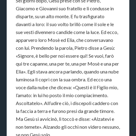
Sei giorni dopo, Gesù prese con sé Pietro,
Giacomo e Giovanni suo fratello e li condusse in
disparte, su un alto monte. E fu trasfigurato
davanti a loro: il suo volto brillò come il sole e le
sue vesti divennero candide come la luce. Ed ecco,
apparvero loro Mosè ed Elia, che conversavano
con lui. Prendendo la parola, Pietro disse a Gesù:
«Signore, è bello per noi essere qui! Se vuoi, farò
qui tre capanne, una per te, una per Mosè e una per
Elia». Egli stava ancora parlando, quando una nube
luminosa li coprì con la sua ombra. Ed ecco una
voce dalla nube che diceva: «Questi è il Figlio mio,
l’amato: in lui ho posto il mio compiacimento.
Ascoltatelo». All’udire ciò, i discepoli caddero con
la faccia a terra e furono presi da grande timore.
Ma Gesù si avvicinò, li toccò e disse: «Alzatevi e
non temete». Alzando gli occhi non videro nessuno,
se non Gesù solo.