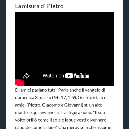
La misura di Pietro
Di amici parlano tutti. Parla anche il vangelo di
domenica 8 marzo (Mt 17, 1-9). Gesù porta tre
amici (Pietro, Giacomo e Giovanni) su un alto
monte, e qui avviene la Trasfigurazione: “Il suo
volto brillò come il sole e le sue vesti divennero
candide come la luce”. Una meraviglia che assume