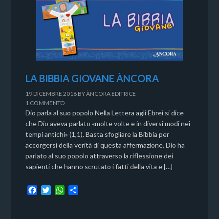
LA BIBBIA GIOVANE ÀNCORA
19 DICEMBRE 2018
BY
ÀNCORA EDITRICE
1 COMMENTO
Dio parla al suo popolo Nella Lettera agli Ebrei si dice
che Dio aveva parlato «molte volte e in diversi modi nei
tempi antichi» (1,1). Basta sfogliare la Bibbia per
accorgersi della verità di questa affermazione. Dio ha
parlato al suo popolo attraverso la riflessione dei
sapienti che hanno scrutato i fatti della vita e […]
F
T
W
C
a
w
h
o
c
i
a
n