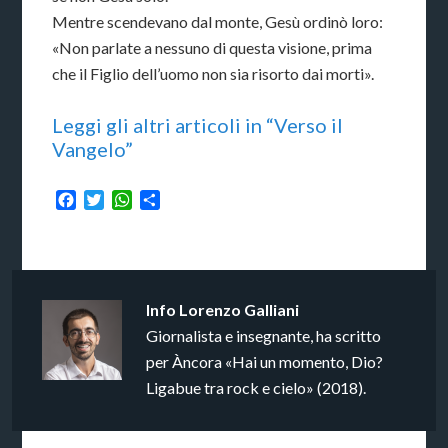
Mentre scendevano dal monte, Gesù ordinò loro:
«Non parlate a nessuno di questa visione, prima
che il Figlio dell’uomo non sia risorto dai morti».
Leggi gli altri articoli in “Verso il
Vangelo”
Facebook
Twitter
WhatsApp
Condividi
Info
Lorenzo Galliani
Giornalista e insegnante, ha scritto
per Àncora «Hai un momento, Dio?
Ligabue tra rock e cielo» (2018).