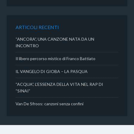
e
t
t
d
b
t
s
i
o
e
A
v
o
r
p
i
k
p
d
ARTICOLI RECENTI
i
“ANCORA”, UNA CANZONE NATA DA UN
INCONTRO
Il libero percorso mistico di Franco Battiato
IL VANGELO DI GIOBA – LA PASQUA
“ACQUA”, L’ESSENZA DELLA VITA NEL RAP DI
“SINAI”
Van De Sfroos: canzoni senza confini