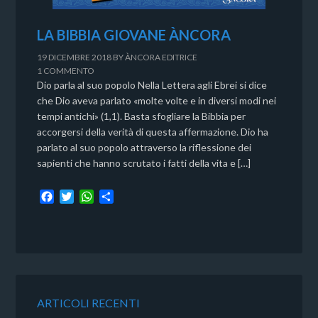
LA BIBBIA GIOVANE ÀNCORA
19 DICEMBRE 2018
BY
ÀNCORA EDITRICE
1 COMMENTO
Dio parla al suo popolo Nella Lettera agli Ebrei si dice
che Dio aveva parlato «molte volte e in diversi modi nei
tempi antichi» (1,1). Basta sfogliare la Bibbia per
accorgersi della verità di questa affermazione. Dio ha
parlato al suo popolo attraverso la riflessione dei
sapienti che hanno scrutato i fatti della vita e […]
F
T
W
C
a
w
h
o
c
i
a
n
e
t
t
d
b
t
s
i
o
e
A
v
o
r
p
i
k
p
d
ARTICOLI RECENTI
i