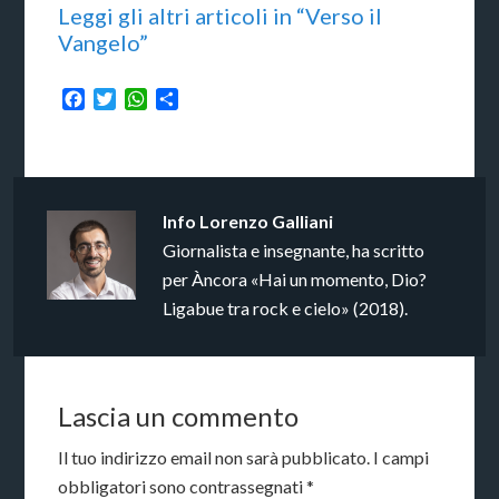
Leggi gli altri articoli in “Verso il
Vangelo”
Facebook
Twitter
WhatsApp
Condividi
Info
Lorenzo Galliani
Giornalista e insegnante, ha scritto
per Àncora «Hai un momento, Dio?
Ligabue tra rock e cielo» (2018).
Lascia un commento
Il tuo indirizzo email non sarà pubblicato.
I campi
obbligatori sono contrassegnati
*