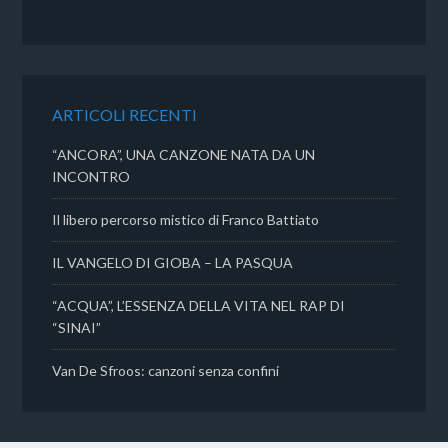
c
i
a
n
e
t
t
d
b
t
s
i
o
e
A
v
o
r
p
i
k
p
d
ARTICOLI RECENTI
i
“ANCORA”, UNA CANZONE NATA DA UN
INCONTRO
Il libero percorso mistico di Franco Battiato
IL VANGELO DI GIOBA – LA PASQUA
“ACQUA”, L’ESSENZA DELLA VITA NEL RAP DI
“SINAI”
Van De Sfroos: canzoni senza confini