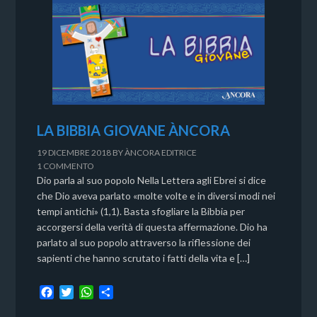
LA BIBBIA GIOVANE ÀNCORA
19 DICEMBRE 2018
BY
ÀNCORA EDITRICE
1 COMMENTO
Dio parla al suo popolo Nella Lettera agli Ebrei si dice
che Dio aveva parlato «molte volte e in diversi modi nei
tempi antichi» (1,1). Basta sfogliare la Bibbia per
accorgersi della verità di questa affermazione. Dio ha
parlato al suo popolo attraverso la riflessione dei
sapienti che hanno scrutato i fatti della vita e […]
F
T
W
C
a
w
h
o