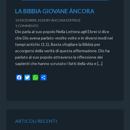
LA BIBBIA GIOVANE ÀNCORA
19 DICEMBRE 2018
BY
ÀNCORA EDITRICE
1 COMMENTO
Dio parla al suo popolo Nella Lettera agli Ebrei si dice
che Dio aveva parlato «molte volte e in diversi modi nei
tempi antichi» (1,1). Basta sfogliare la Bibbia per
accorgersi della verità di questa affermazione. Dio ha
parlato al suo popolo attraverso la riflessione dei
sapienti che hanno scrutato i fatti della vita e […]
F
T
W
C
a
w
h
o
c
i
a
n
e
t
t
d
b
t
s
i
o
e
A
v
o
r
p
i
k
p
d
ARTICOLI RECENTI
i