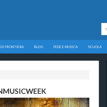
 DI FRONTIERA
BLOG
FEDE E MUSICA
SCUOLA
IANMUSICWEEK