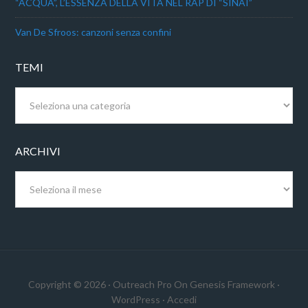
“ACQUA”, L’ESSENZA DELLA VITA NEL RAP DI “SINAI”
Van De Sfroos: canzoni senza confini
TEMI
Temi
ARCHIVI
Archivi
Copyright © 2026 ·
Outreach Pro
On
Genesis Framework
·
WordPress
·
Accedi