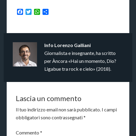
Facebook
Twitter
WhatsApp
Condividi
Info
Lorenzo Galliani
Giornalista e insegnante, ha scritto
per Àncora «Hai un momento, Dio?
Ligabue tra rock e cielo» (2018).
Lascia un commento
Il tuo indirizzo email non sarà pubblicato.
I campi
obbligatori sono contrassegnati
*
Commento
*