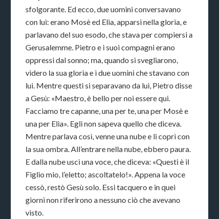
sfolgorante. Ed ecco, due uomini conversavano
con lui: erano Mosè ed Elia, apparsi nella gloria, e
parlavano del suo esodo, che stava per compiersi a
Gerusalemme. Pietro e i suoi compagni erano
oppressi dal sonno; ma, quando si svegliarono,
videro la sua gloria e i due uomini che stavano con
lui. Mentre questi si separavano da lui, Pietro disse
a Gesù: «Maestro, è bello per noi essere qui.
Facciamo tre capanne, una per te, una per Mosè e
una per Elia». Egli non sapeva quello che diceva.
Mentre parlava così, venne una nube e li coprì con
la sua ombra. All’entrare nella nube, ebbero paura.
E dalla nube uscì una voce, che diceva: «Questi è il
Figlio mio, l’eletto; ascoltatelo!». Appena la voce
cessò, restò Gesù solo. Essi tacquero e in quei
giorni non riferirono a nessuno ciò che avevano
visto.