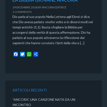
19 DICEMBRE 2018
BY
ÀNCORA EDITRICE
1 COMMENTO
Dio parla al suo popolo Nella Lettera agli Ebrei si dice
che Dio aveva parlato «molte volte e in diversi modi nei
tempi antichi» (1,1). Basta sfogliare la Bibbia per
accorgersi della verità di questa affermazione. Dio ha
parlato al suo popolo attraverso la riflessione dei
sapienti che hanno scrutato i fatti della vita e […]
F
T
W
C
a
w
h
o
c
i
a
n
e
t
t
d
b
t
s
i
o
e
A
v
o
r
p
i
k
p
d
ARTICOLI RECENTI
i
“ANCORA”, UNA CANZONE NATA DA UN
INCONTRO