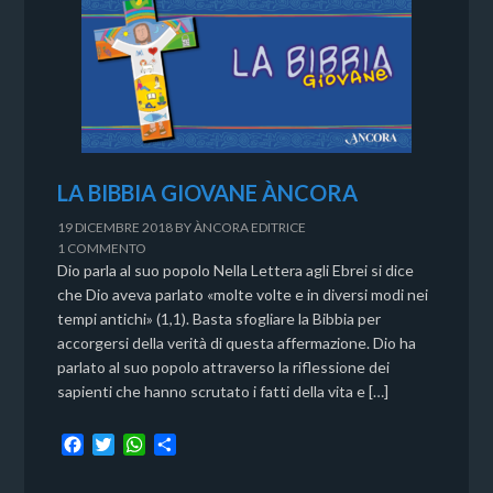
LA BIBBIA GIOVANE ÀNCORA
19 DICEMBRE 2018
BY
ÀNCORA EDITRICE
1 COMMENTO
Dio parla al suo popolo Nella Lettera agli Ebrei si dice
che Dio aveva parlato «molte volte e in diversi modi nei
tempi antichi» (1,1). Basta sfogliare la Bibbia per
accorgersi della verità di questa affermazione. Dio ha
parlato al suo popolo attraverso la riflessione dei
sapienti che hanno scrutato i fatti della vita e […]
F
T
W
C
a
w
h
o
c
i
a
n