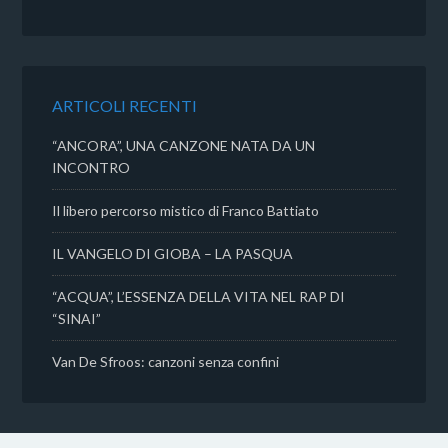
e
t
t
d
b
t
s
i
o
e
A
v
o
r
p
i
k
p
d
ARTICOLI RECENTI
i
“ANCORA”, UNA CANZONE NATA DA UN
INCONTRO
Il libero percorso mistico di Franco Battiato
IL VANGELO DI GIOBA – LA PASQUA
“ACQUA”, L’ESSENZA DELLA VITA NEL RAP DI
“SINAI”
Van De Sfroos: canzoni senza confini