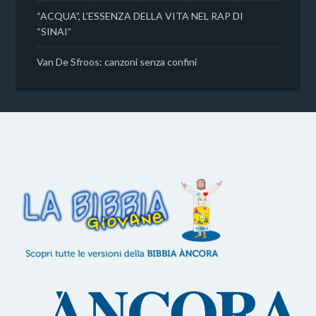
“ACQUA”, L’ESSENZA DELLA VITA NEL RAP DI
“SINAI”
Van De Sfroos: canzoni senza confini