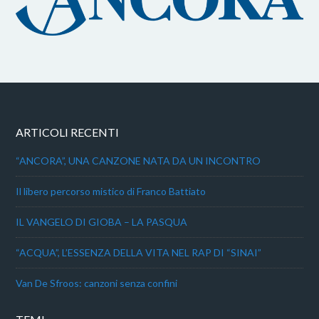
ARTICOLI RECENTI
“ANCORA”, UNA CANZONE NATA DA UN INCONTRO
Il libero percorso mistico di Franco Battiato
IL VANGELO DI GIOBA – LA PASQUA
“ACQUA”, L’ESSENZA DELLA VITA NEL RAP DI “SINAI”
Van De Sfroos: canzoni senza confini