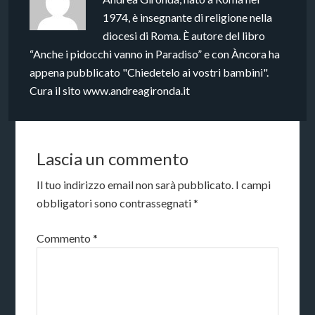
1974, è insegnante di religione nella
diocesi di Roma. È autore del libro
“Anche i pidocchi vanno in Paradiso” e con Àncora ha
appena pubblicato "Chiedetelo ai vostri bambini".
Cura il sito www.andreagironda.it
Lascia un commento
Il tuo indirizzo email non sarà pubblicato.
I campi
obbligatori sono contrassegnati
*
Commento
*