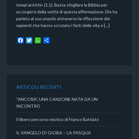
tempi antichi» (1,1). Basta sfogliare la Bibbia per
accorgersi della verità di questa affermazione. Dio ha
parlato al suo popolo attraverso la riflessione dei
sapienti che hanno scrutato i fatti della vita e […]
F
T
W
C
a
w
h
o
c
i
a
n
e
t
t
d
b
t
s
i
o
e
A
v
o
r
p
i
k
p
d
ARTICOLI RECENTI
i
“ANCORA”, UNA CANZONE NATA DA UN
INCONTRO
Il libero percorso mistico di Franco Battiato
IL VANGELO DI GIOBA – LA PASQUA