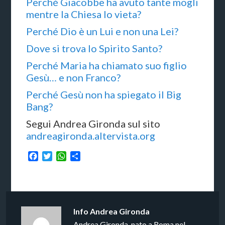
Perché Giacobbe ha avuto tante mogli
mentre la Chiesa lo vieta?
Perché Dio è un Lui e non una Lei?
Dove si trova lo Spirito Santo?
Perché Maria ha chiamato suo figlio
Gesù… e non Franco?
Perché Gesù non ha spiegato il Big
Bang?
Segui Andrea Gironda sul sito
andreagironda.altervista.org
Facebook
Twitter
WhatsApp
Condividi
Info
Andrea Gironda
Andrea Gironda, nato a Roma nel