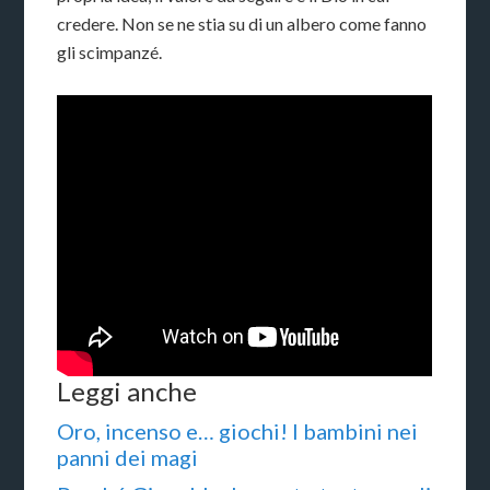
credere. Non se ne stia su di un albero come fanno
gli scimpanzé.
Leggi anche
Oro, incenso e… giochi! I bambini nei
panni dei magi