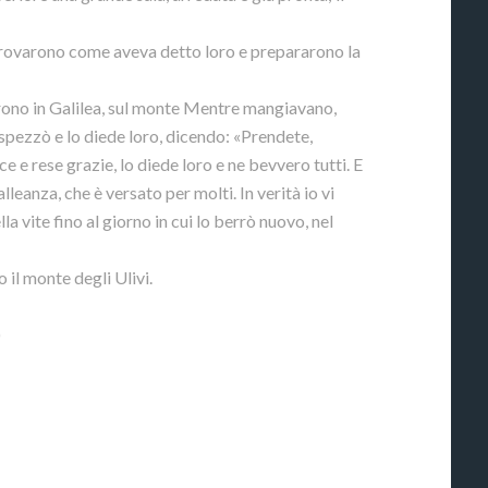
, trovarono come aveva detto loro e prepararono la
arono in Galilea, sul monte Mentre mangiavano,
o spezzò e lo diede loro, dicendo: «Prendete,
ce e rese grazie, lo diede loro e ne bevvero tutti. E
lleanza, che è versato per molti. In verità io vi
la vite fino al giorno in cui lo berrò nuovo, nel
 il monte degli Ulivi.
)