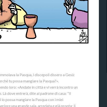
 immolava la Pasqua, i discepoli dissero a Gesù:
erché tu possa mangiare la Pasqua?».
endo loro: «Andate in città e vi verrà incontro un
Là dove entrerà, dite al padrone di casa: “Il
i io possa mangiare la Pasqua con i miei
periore una grande sala, arredata e già pronta; lì