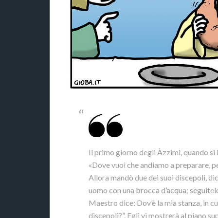
Il primo giorno degli Àzzimi, quando si
«Dove vuoi che andiamo a preparare, p
Allora mandò due dei suoi discepoli, dic
uomo con una brocca d’acqua; seguitelo. 
Maestro dice: Dov’è la mia stanza, in cu
discepoli?”. Egli vi mostrerà al piano su