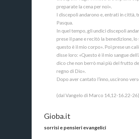
preparate la cena per noi».
I discepoli andarono e, entrati in città
Pasqua.
In quel tempo, gli undici discepoli and
prese il pane e recitò la benedizione, l
questo è il mio corpo». Poi prese un cali
disse loro: «Questo è il mio sangue dell’a
dico che non berrò mai più del frutto del
regno di Dio».
Dopo aver cantato l’inno, uscirono verso
(dal Vangelo di Marco 14,12-16.22-26
Gioba.it
sorrisi e pensieri evangelici