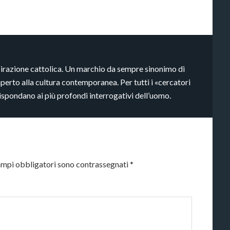
pirazione cattolica. Un marchio da sempre sinonimo di
aperto alla cultura contemporanea. Per tutti i «cercatori
rispondano ai più profondi interrogativi dell’uomo.
ampi obbligatori sono contrassegnati
*