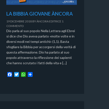
LA BIBBIA GIOVANE ÀNCORA
19 DICEMBRE 2018
BY
ÀNCORA EDITRICE
1
COMMENTO
Dio parla al suo popolo Nella Lettera agli Ebrei
si dice che Dio aveva parlato «molte volte e in
diversi modi nei tempi antichi» (1,1). Basta
sfogliare la Bibbia per accorgersi della verità di
questa affermazione. Dio ha parlato al suo
popolo attraverso la riflessione dei sapienti
che hanno scrutato i fatti della vita e […]
F
T
W
C
a
w
h
o
c
i
a
n
e
t
t
d
b
t
s
i
o
e
A
v
o
r
p
i
k
p
d