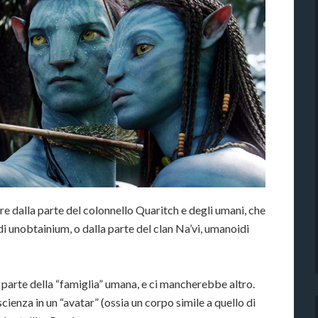
re dalla parte del colonnello Quaritch e degli umani, che
i unobtainium, o dalla parte del clan Na’vi, umanoidi
la parte della “famiglia” umana, e ci mancherebbe altro.
cienza in un “avatar” (ossia un corpo simile a quello di