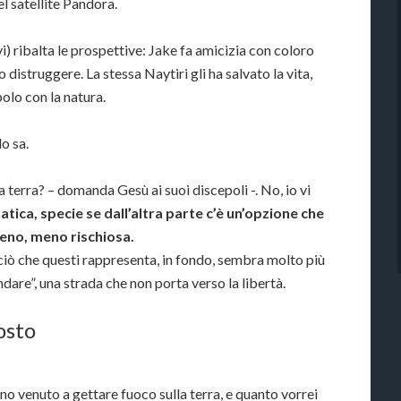
el satellite Pandora.
i) ribalta le prospettive: Jake fa amicizia con coloro
istruggere. La stessa Naytiri gli ha salvato la vita,
olo con la natura.
lo sa.
a terra? – domanda Gesù ai suoi discepoli -. No, io vi
fatica, specie se dall’altra parte c’è un’opzione che
eno, meno rischiosa.
ciò che questi rappresenta, in fondo, sembra molto più
dare”, una strada che non porta verso la libertà.
osto
ono venuto a gettare fuoco sulla terra, e quanto vorrei