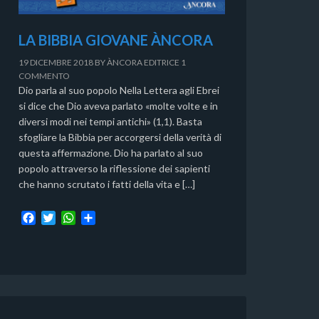
LA BIBBIA GIOVANE ÀNCORA
19 DICEMBRE 2018
BY
ÀNCORA EDITRICE
1
COMMENTO
Dio parla al suo popolo Nella Lettera agli Ebrei
si dice che Dio aveva parlato «molte volte e in
diversi modi nei tempi antichi» (1,1). Basta
sfogliare la Bibbia per accorgersi della verità di
questa affermazione. Dio ha parlato al suo
popolo attraverso la riflessione dei sapienti
che hanno scrutato i fatti della vita e […]
F
T
W
C
a
w
h
o
c
i
a
n
e
t
t
d
b
t
s
i
o
e
A
v
o
r
p
i
k
p
d