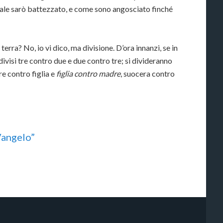
ale sarò battezzato, e come sono angosciato finché
erra? No, io vi dico, ma divisione. D’ora innanzi, se in
ivisi tre contro due e due contro tre; si divideranno
re contro figlia e
figlia contro madre
, suocera contro
 Vangelo”