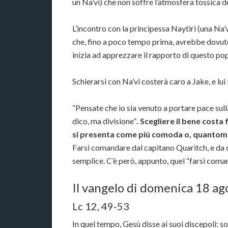
un Na’vi) che non soffre l’atmosfera tossica d
L’incontro con la principessa Naytiri (una Na’v
che, fino a poco tempo prima, avrebbe dovuto d
inizia ad apprezzare il rapporto di questo pop
Schierarsi con Na’vi costerà caro a Jake, e lui 
“Pensate che io sia venuto a portare pace sull
dico, ma divisione”
. Scegliere il bene costa 
si presenta come più comoda o, quantom
Farsi comandare dal capitano Quaritch, e da 
semplice. C’è però, appunto, quel “farsi coman
Il vangelo di domenica 18 ag
Lc 12, 49-53
In quel tempo, Gesù disse ai suoi discepoli: s