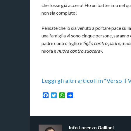
che fosse già acceso! Ho un battesimo nel qu
non sia compiuto!
Pensate che io sia venuto a portare pace sulla t
una famiglia vi sono cinque persone, saranno d
padre contro figlio e
figlio contro padre
, mad
nuora e
nuora contro suocera
».
Leggi gli altri articoli in “Verso il
Facebook
Twitter
WhatsApp
Condividi
Info
Lorenzo Galliani