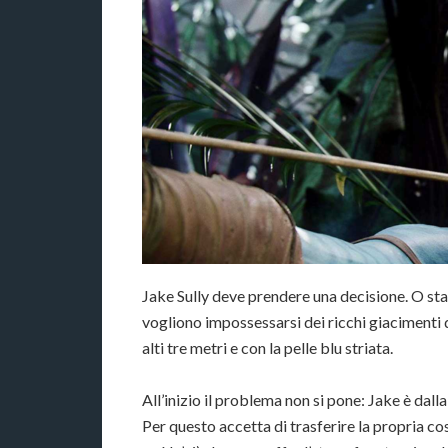
Jake Sully deve prendere una decisione. O sta
vogliono impossessarsi dei ricchi giacimenti d
alti tre metri e con la pelle blu striata.
All’inizio il problema non si pone: Jake è dal
Per questo accetta di trasferire la propria cos