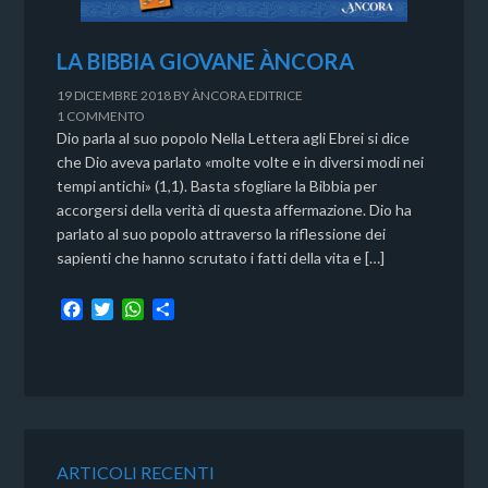
LA BIBBIA GIOVANE ÀNCORA
19 DICEMBRE 2018
BY
ÀNCORA EDITRICE
1 COMMENTO
Dio parla al suo popolo Nella Lettera agli Ebrei si dice
che Dio aveva parlato «molte volte e in diversi modi nei
tempi antichi» (1,1). Basta sfogliare la Bibbia per
accorgersi della verità di questa affermazione. Dio ha
parlato al suo popolo attraverso la riflessione dei
sapienti che hanno scrutato i fatti della vita e […]
F
T
W
C
a
w
h
o
c
i
a
n
e
t
t
d
b
t
s
i
o
e
A
v
o
r
p
i
k
p
d
ARTICOLI RECENTI
i