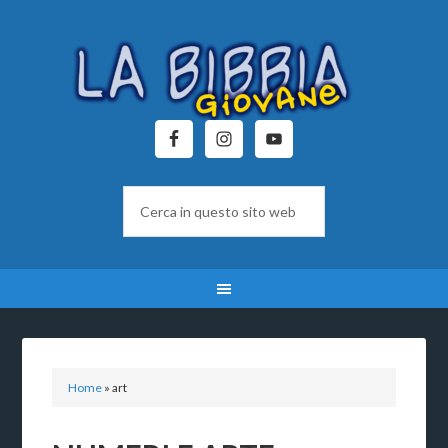
Home
»
art