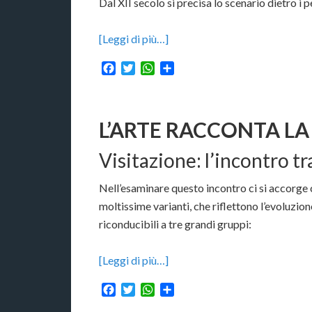
Dal XII secolo si precisa lo scenario dietro i 
[Leggi di più…]
Facebook
Twitter
WhatsApp
Condividi
L’ARTE RACCONTA LA 
Visitazione: l’incontro t
Nell’esaminare questo incontro ci si accorge 
moltissime varianti, che riflettono l’evoluzion
riconducibili a tre grandi gruppi:
[Leggi di più…]
Facebook
Twitter
WhatsApp
Condividi