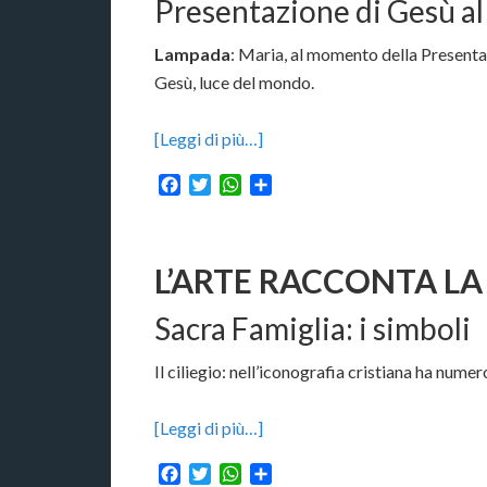
Presentazione di Gesù al 
Lampada
: Maria, al momento della Present
Gesù, luce del mondo.
[Leggi di più…]
Facebook
Twitter
WhatsApp
Condividi
L’ARTE RACCONTA LA 
Sacra Famiglia: i simboli
Il ciliegio: nell’iconografia cristiana ha numero
[Leggi di più…]
Facebook
Twitter
WhatsApp
Condividi