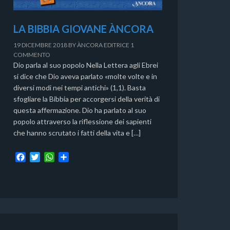
LA BIBBIA GIOVANE ÀNCORA
19 DICEMBRE 2018
BY
ÀNCORA EDITRICE
1
COMMENTO
Dio parla al suo popolo Nella Lettera agli Ebrei
si dice che Dio aveva parlato «molte volte e in
diversi modi nei tempi antichi» (1,1). Basta
sfogliare la Bibbia per accorgersi della verità di
questa affermazione. Dio ha parlato al suo
popolo attraverso la riflessione dei sapienti
che hanno scrutato i fatti della vita e […]
F
T
W
C
a
w
h
o
c
i
a
n
e
t
t
d
b
t
s
i
o
e
A
v
o
r
p
i
k
p
d