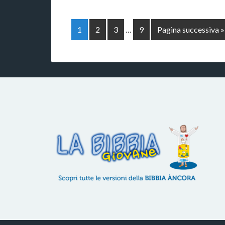
1
2
3
…
9
Pagina successiva »