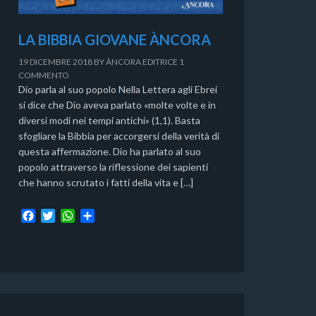
LA BIBBIA GIOVANE ÀNCORA
19 DICEMBRE 2018
BY
ÀNCORA EDITRICE
1
COMMENTO
Dio parla al suo popolo Nella Lettera agli Ebrei
si dice che Dio aveva parlato «molte volte e in
diversi modi nei tempi antichi» (1,1). Basta
sfogliare la Bibbia per accorgersi della verità di
questa affermazione. Dio ha parlato al suo
popolo attraverso la riflessione dei sapienti
che hanno scrutato i fatti della vita e […]
F
T
W
C
a
w
h
o
c
i
a
n
e
t
t
d
b
t
s
i
o
e
A
v
o
r
p
i
k
p
d