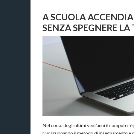
A SCUOLA ACCENDIA
SENZA SPEGNERE LA 
Nel corso degli ultimi vent’anni il computer 
rivoluzionando il metodo di insegnamento e d