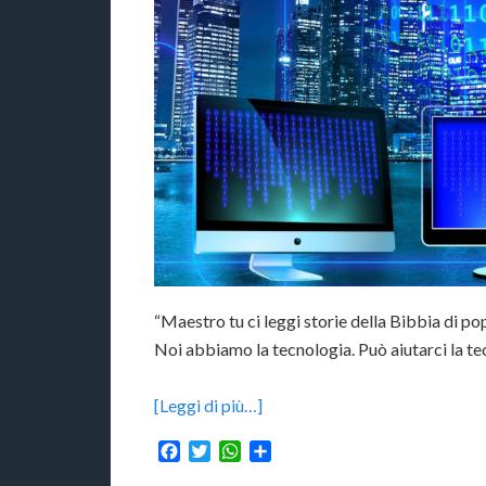
“Maestro tu ci leggi storie della Bibbia di po
Noi abbiamo la tecnologia. Può aiutarci la te
[Leggi di più…]
Facebook
Twitter
WhatsApp
Condividi