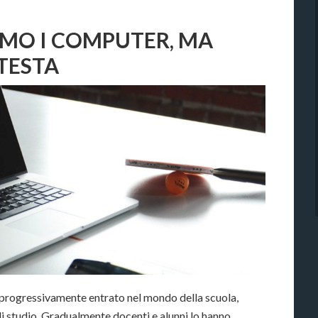
MO I COMPUTER, MA
TESTA
è progressivamente entrato nel mondo della scuola,
i studio. Gradualmente docenti e alunni lo hanno