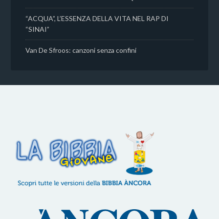
“ACQUA”, L’ESSENZA DELLA VITA NEL RAP DI
“SINAI”
Van De Sfroos: canzoni senza confini