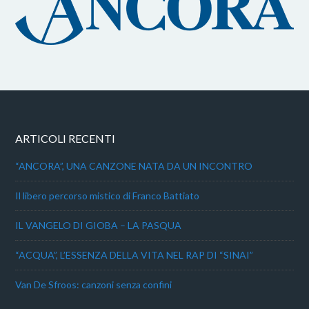
ARTICOLI RECENTI
“ANCORA”, UNA CANZONE NATA DA UN INCONTRO
Il libero percorso mistico di Franco Battiato
IL VANGELO DI GIOBA – LA PASQUA
“ACQUA”, L’ESSENZA DELLA VITA NEL RAP DI “SINAI”
Van De Sfroos: canzoni senza confini