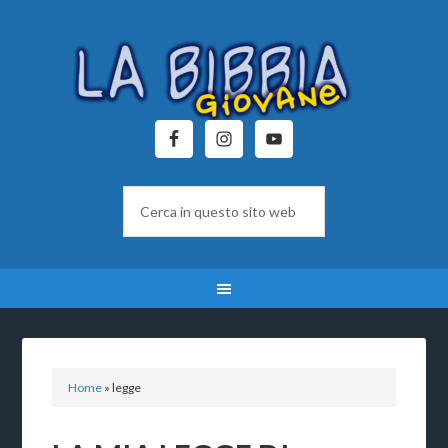
Home
»
legge