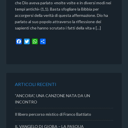
che Dio aveva parlato «molte volte e in diversi modi nei
tempi antichi» (1,1). Basta sfogliare la Bibbia per
accorgersi della verità di questa affermazione. Dio ha
parlato al suo popolo attraverso la riflessione dei
sapienti che hanno scrutato i fatti della vita e […]
F
T
W
C
a
w
h
o
c
i
a
n
e
t
t
d
b
t
s
i
o
e
A
v
o
r
p
i
k
p
d
ARTICOLI RECENTI
i
“ANCORA”, UNA CANZONE NATA DA UN
INCONTRO
Il libero percorso mistico di Franco Battiato
IL VANGELO DI GIOBA – LA PASQUA