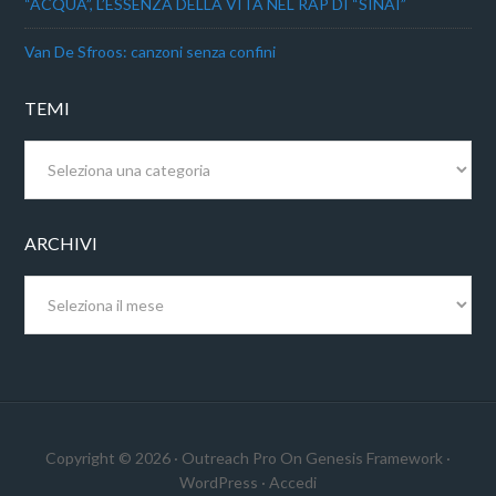
“ACQUA”, L’ESSENZA DELLA VITA NEL RAP DI “SINAI”
Van De Sfroos: canzoni senza confini
TEMI
Temi
ARCHIVI
Archivi
Copyright © 2026 ·
Outreach Pro
On
Genesis Framework
·
WordPress
·
Accedi