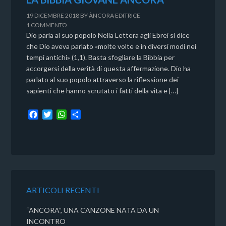
19 DICEMBRE 2018
BY
ÀNCORA EDITRICE
1 COMMENTO
Dio parla al suo popolo Nella Lettera agli Ebrei si dice
che Dio aveva parlato «molte volte e in diversi modi nei
tempi antichi» (1,1). Basta sfogliare la Bibbia per
accorgersi della verità di questa affermazione. Dio ha
parlato al suo popolo attraverso la riflessione dei
sapienti che hanno scrutato i fatti della vita e […]
F
T
W
C
a
w
h
o
c
i
a
n
e
t
t
d
b
t
s
i
o
e
A
v
o
r
p
i
k
p
d
ARTICOLI RECENTI
i
“ANCORA”, UNA CANZONE NATA DA UN
INCONTRO