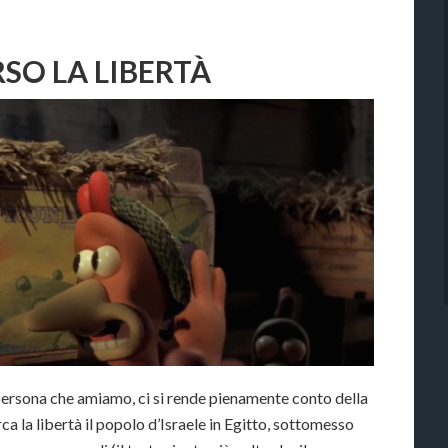
RSO LA LIBERTÀ
 persona che amiamo, ci si rende pienamente conto della
 la libertà il popolo d’Israele in Egitto, sottomesso