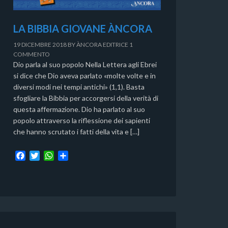
LA BIBBIA GIOVANE ÀNCORA
19 DICEMBRE 2018
BY
ÀNCORA EDITRICE
1
COMMENTO
Dio parla al suo popolo Nella Lettera agli Ebrei
si dice che Dio aveva parlato «molte volte e in
diversi modi nei tempi antichi» (1,1). Basta
sfogliare la Bibbia per accorgersi della verità di
questa affermazione. Dio ha parlato al suo
popolo attraverso la riflessione dei sapienti
che hanno scrutato i fatti della vita e […]
F
T
W
C
a
w
h
o
c
i
a
n
e
t
t
d
b
t
s
i
o
e
A
v
o
r
p
i
k
p
d