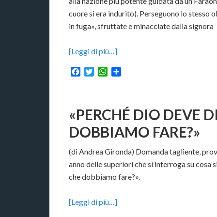
alla nazione più potente guidata da un Faraone 
cuore si era indurito). Perseguono lo stesso o
in fuga», sfruttate e minacciate dalla signora
[Leggi di più…]
Facebook
Twitter
WhatsApp
Condividi
«PERCHÉ DIO DEVE D
DOBBIAMO FARE?»
(di Andrea Gironda) Domanda tagliente, prov
anno delle superiori che si interroga su cosa si
che dobbiamo fare?».
[Leggi di più…]