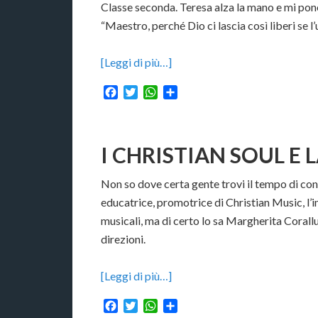
Classe seconda. Teresa alza la mano e mi po
“Maestro, perché Dio ci lascia così liberi se l
[Leggi di più…]
Facebook
Twitter
WhatsApp
Condividi
I CHRISTIAN SOUL E 
Non so dove certa gente trovi il tempo di conc
educatrice, promotrice di Christian Music, l’
musicali, ma di certo lo sa Margherita Corall
direzioni.
[Leggi di più…]
Facebook
Twitter
WhatsApp
Condividi