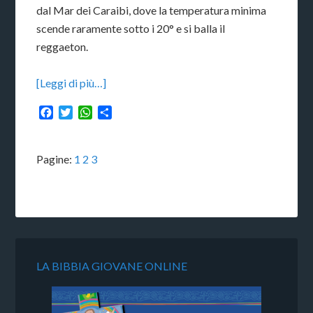
dal Mar dei Caraibi, dove la temperatura minima
scende raramente sotto i 20° e si balla il
reggaeton.
[Leggi di più…]
Facebook
Twitter
WhatsApp
Condividi
Pagine:
1
2
3
LA BIBBIA GIOVANE ONLINE