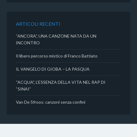
b
t
s
i
o
e
A
v
o
r
p
i
k
p
d
ARTICOLI RECENTI
i
“ANCORA”, UNA CANZONE NATA DA UN
INCONTRO
Il libero percorso mistico di Franco Battiato
IL VANGELO DI GIOBA – LA PASQUA
“ACQUA”, L’ESSENZA DELLA VITA NEL RAP DI
“SINAI”
Van De Sfroos: canzoni senza confini