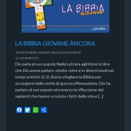
LA BIBBIA GIOVANE ÀNCORA
19 DICEMBRE 2018
BY
ÀNCORA EDITRICE
1 COMMENTO
Dio parla al suo popolo Nella Lettera agli Ebrei si dice
che Dio aveva parlato «molte volte e in diversi modi nei
tempi antichi» (1,1). Basta sfogliare la Bibbia per
accorgersi della verità di questa affermazione. Dio ha
parlato al suo popolo attraverso la riflessione dei
sapienti che hanno scrutato i fatti della vita e […]
F
T
W
C
a
w
h
o
c
i
a
n
e
t
t
d