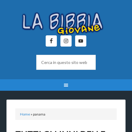
Home
»
panama