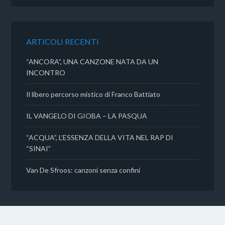
b
t
s
i
o
e
A
v
o
r
p
i
k
p
d
ARTICOLI RECENTI
i
“ANCORA”, UNA CANZONE NATA DA UN
INCONTRO
Il libero percorso mistico di Franco Battiato
IL VANGELO DI GIOBA – LA PASQUA
“ACQUA”, L’ESSENZA DELLA VITA NEL RAP DI
“SINAI”
Van De Sfroos: canzoni senza confini