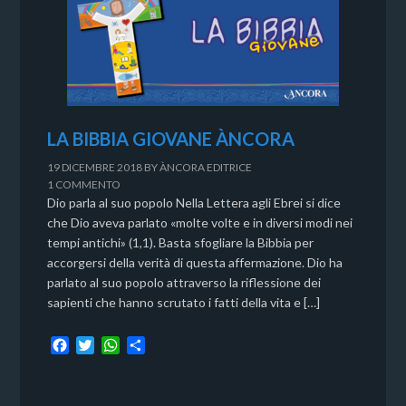
LA BIBBIA GIOVANE ÀNCORA
19 DICEMBRE 2018
BY
ÀNCORA EDITRICE
1 COMMENTO
Dio parla al suo popolo Nella Lettera agli Ebrei si dice
che Dio aveva parlato «molte volte e in diversi modi nei
tempi antichi» (1,1). Basta sfogliare la Bibbia per
accorgersi della verità di questa affermazione. Dio ha
parlato al suo popolo attraverso la riflessione dei
sapienti che hanno scrutato i fatti della vita e […]
F
T
W
C
a
w
h
o
c
i
a
n
e
t
t
d