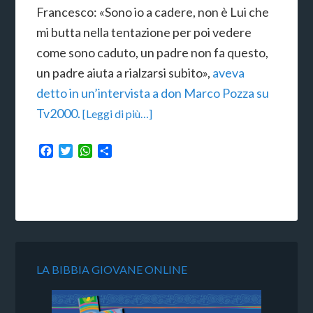
Francesco: «Sono io a cadere, non è Lui che
mi butta nella tentazione per poi vedere
come sono caduto, un padre non fa questo,
un padre aiuta a rialzarsi subito»,
aveva
detto in un’intervista a don Marco Pozza su
Tv2000.
[Leggi di più…]
Facebook
Twitter
WhatsApp
Condividi
LA BIBBIA GIOVANE ONLINE