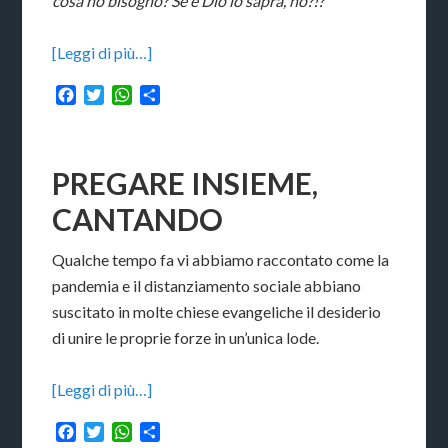
cosa ho bisogno? Se è Dio lo saprà, no?!?
“
[Leggi di più…]
Facebook
Twitter
WhatsApp
Condividi
PREGARE INSIEME,
CANTANDO
Qualche tempo fa vi abbiamo raccontato come la
pandemia e il distanziamento sociale abbiano
suscitato in molte chiese evangeliche il desiderio
di unire le proprie forze in un’unica lode.
[Leggi di più…]
Facebook
Twitter
WhatsApp
Condividi