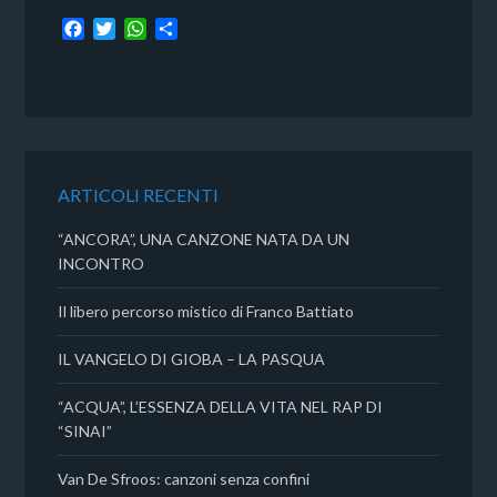
F
T
W
C
a
w
h
o
c
i
a
n
e
t
t
d
b
t
s
i
o
e
A
v
o
r
p
i
k
p
d
ARTICOLI RECENTI
i
“ANCORA”, UNA CANZONE NATA DA UN
INCONTRO
Il libero percorso mistico di Franco Battiato
IL VANGELO DI GIOBA – LA PASQUA
“ACQUA”, L’ESSENZA DELLA VITA NEL RAP DI
“SINAI”
Van De Sfroos: canzoni senza confini