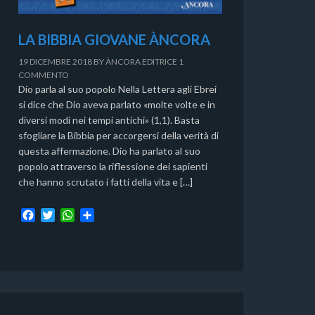
LA BIBBIA GIOVANE ÀNCORA
19 DICEMBRE 2018
BY
ÀNCORA EDITRICE
1
COMMENTO
Dio parla al suo popolo Nella Lettera agli Ebrei
si dice che Dio aveva parlato «molte volte e in
diversi modi nei tempi antichi» (1,1). Basta
sfogliare la Bibbia per accorgersi della verità di
questa affermazione. Dio ha parlato al suo
popolo attraverso la riflessione dei sapienti
che hanno scrutato i fatti della vita e […]
F
T
W
C
a
w
h
o
c
i
a
n
e
t
t
d
b
t
s
i
o
e
A
v
o
r
p
i
k
p
d