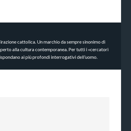
pirazione cattolica. Un marchio da sempre sinonimo di
aperto alla cultura contemporanea. Per tutti i «cercatori
rispondano ai più profondi interrogativi dell’uomo.