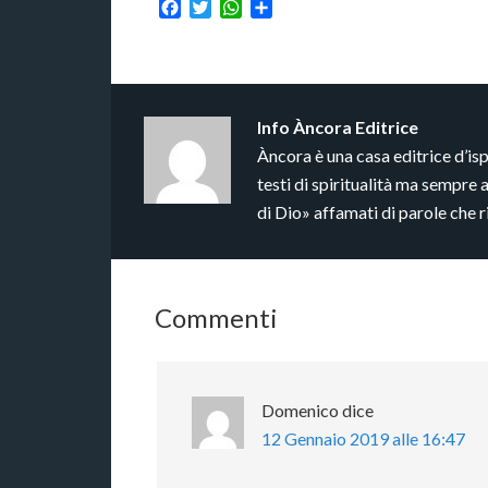
Facebook
Twitter
WhatsApp
Condividi
Info
Àncora Editrice
Àncora è una casa editrice d’is
testi di spiritualità ma sempre 
di Dio» affamati di parole che 
Commenti
Domenico
dice
12 Gennaio 2019 alle 16:47