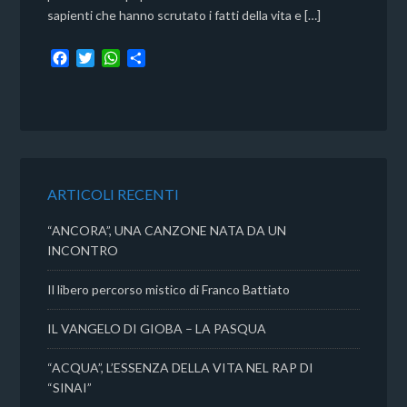
sapienti che hanno scrutato i fatti della vita e […]
F
T
W
C
a
w
h
o
c
i
a
n
e
t
t
d
b
t
s
i
o
e
A
v
o
r
p
i
k
p
d
ARTICOLI RECENTI
i
“ANCORA”, UNA CANZONE NATA DA UN
INCONTRO
Il libero percorso mistico di Franco Battiato
IL VANGELO DI GIOBA – LA PASQUA
“ACQUA”, L’ESSENZA DELLA VITA NEL RAP DI
“SINAI”