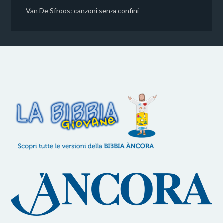
Van De Sfroos: canzoni senza confini