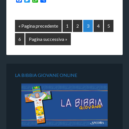
« Pagina precedente
1
2
3
4
5
6
Pagina successiva »
LA BIBBIA GIOVANE ONLINE