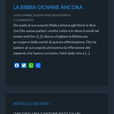
LA BIBBIA GIOVANE ÀNCORA
19 DICEMBRE 2018
BY
ÀNCORA EDITRICE
1 COMMENTO
Dio parla al suo popolo Nella Lettera agli Ebrei si dice
che Dio aveva parlato «molte volte e in diversi modi nei
tempi antichi» (1,1). Basta sfogliare la Bibbia per
accorgersi della verità di questa affermazione. Dio ha
parlato al suo popolo attraverso la riflessione dei
sapienti che hanno scrutato i fatti della vita e […]
F
T
W
C
a
w
h
o
c
i
a
n
e
t
t
d
b
t
s
i
o
e
A
v
o
r
p
i
k
p
d
ARTICOLI RECENTI
i
“ANCORA”, UNA CANZONE NATA DA UN