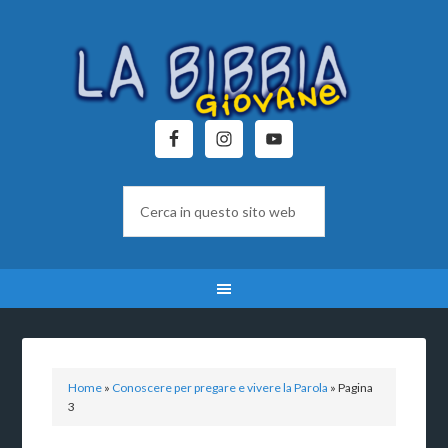
Home
»
Conoscere per pregare e vivere la Parola
»
Pagina
3