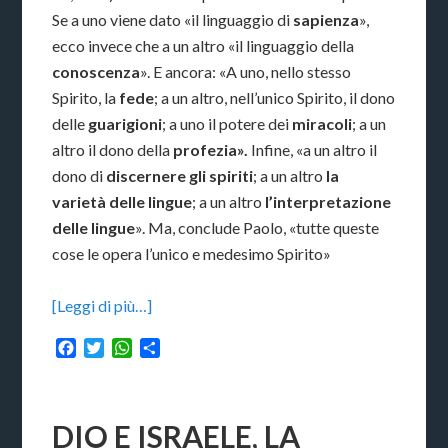
Se a uno viene dato «il linguaggio di
sapienza
»,
ecco invece che a un altro «il linguaggio della
conoscenza
». E ancora: «A uno, nello stesso
Spirito, la
fede
; a un altro, nell’unico Spirito, il dono
delle
guarigioni
; a uno il potere dei
miracoli
; a un
altro il dono della
profezia».
Infine, «a un altro il
dono di
discernere gli spiriti
; a un altro
la
varietà delle lingue
; a un altro
l’interpretazione
delle lingue
». Ma, conclude Paolo, «tutte queste
cose le opera l’unico e medesimo Spirito»
[Leggi di più…]
Facebook
Twitter
WhatsApp
Condividi
DIO E ISRAELE, LA