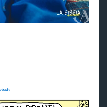
ba.it