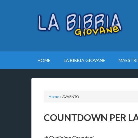
HOME
LA BIBBIA GIOVANE
MAESTRI
Home
»
AVVENTO
COUNTDOWN PER LA 
di Guglielmo Cazzulani