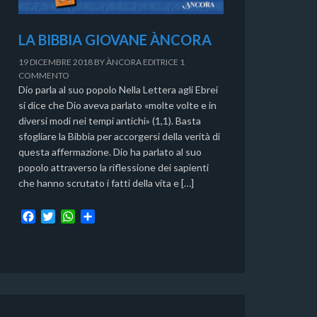
LA BIBBIA GIOVANE ÀNCORA
19 DICEMBRE 2018
BY
ÀNCORA EDITRICE
1
COMMENTO
Dio parla al suo popolo Nella Lettera agli Ebrei
si dice che Dio aveva parlato «molte volte e in
diversi modi nei tempi antichi» (1,1). Basta
sfogliare la Bibbia per accorgersi della verità di
questa affermazione. Dio ha parlato al suo
popolo attraverso la riflessione dei sapienti
che hanno scrutato i fatti della vita e […]
F
T
W
C
a
w
h
o
c
i
a
n
e
t
t
d
b
t
s
i
o
e
A
v
o
r
p
i
k
p
d