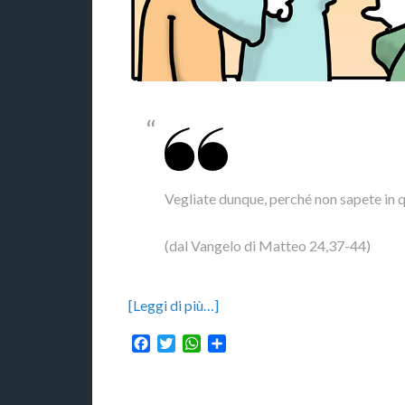
Vegliate dunque, perché non sapete in q
(dal Vangelo di Matteo 24,37-44)
[Leggi di più…]
Facebook
Twitter
WhatsApp
Condividi