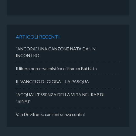
c
i
a
n
e
t
t
d
b
t
s
i
o
e
A
v
o
r
p
i
k
p
d
ARTICOLI RECENTI
i
“ANCORA”, UNA CANZONE NATA DA UN
INCONTRO
Il libero percorso mistico di Franco Battiato
IL VANGELO DI GIOBA – LA PASQUA
“ACQUA”, L’ESSENZA DELLA VITA NEL RAP DI
“SINAI”
Van De Sfroos: canzoni senza confini