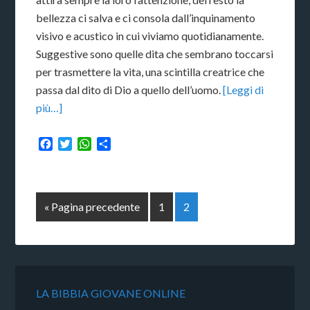
bellezza ci salva e ci consola dall’inquinamento
visivo e acustico in cui viviamo quotidianamente.
Suggestive sono quelle dita che sembrano toccarsi
per trasmettere la vita, una scintilla creatrice che
passa dal dito di Dio a quello dell’uomo.
[Leggi di
più…]
Facebook
Twitter
WhatsApp
Condividi
« Pagina precedente
1
2
LA BIBBIA GIOVANE ONLINE