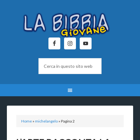
Home
»
michelangelo
»
Pagina 2