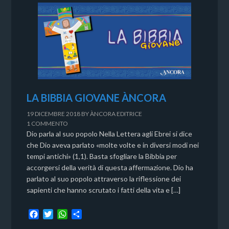
LA BIBBIA GIOVANE ÀNCORA
19 DICEMBRE 2018
BY
ÀNCORA EDITRICE
1 COMMENTO
Dio parla al suo popolo Nella Lettera agli Ebrei si dice
che Dio aveva parlato «molte volte e in diversi modi nei
tempi antichi» (1,1). Basta sfogliare la Bibbia per
accorgersi della verità di questa affermazione. Dio ha
parlato al suo popolo attraverso la riflessione dei
sapienti che hanno scrutato i fatti della vita e […]
F
T
W
C
a
w
h
o