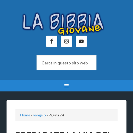
Home
»
vangelo
»
Pagina 24