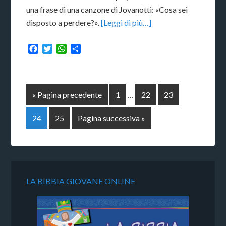
una frase di una canzone di Jovanotti: «Cosa sei
disposto a perdere?».
[Leggi di più…]
Facebook
Twitter
WhatsApp
Condividi
« Pagina precedente
1
…
22
23
24
25
Pagina successiva »
LA BIBBIA GIOVANE ONLINE