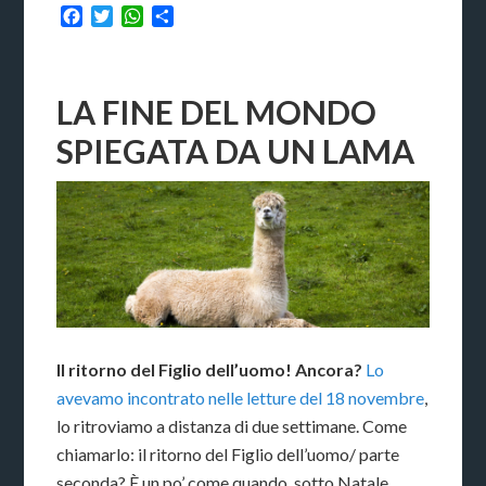
Facebook
Twitter
WhatsApp
Condividi
LA FINE DEL MONDO
SPIEGATA DA UN LAMA
Il ritorno del Figlio dell’uomo! Ancora?
Lo
avevamo incontrato nelle letture del 18 novembre
,
lo ritroviamo a distanza di due settimane. Come
chiamarlo: il ritorno del Figlio dell’uomo/ parte
seconda? È un po’ come quando, sotto Natale,