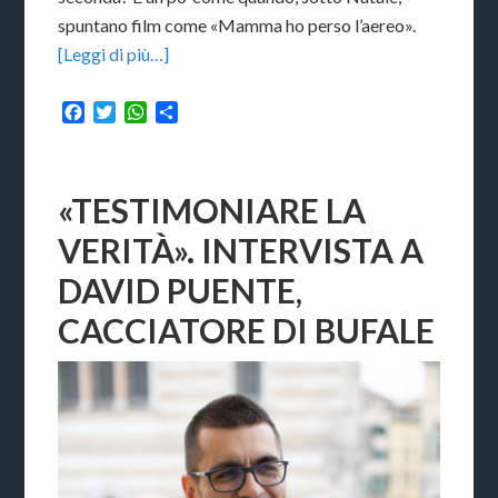
spuntano film come «Mamma ho perso l’aereo».
[Leggi di più…]
Facebook
Twitter
WhatsApp
Condividi
«TESTIMONIARE LA
VERITÀ». INTERVISTA A
DAVID PUENTE,
CACCIATORE DI BUFALE