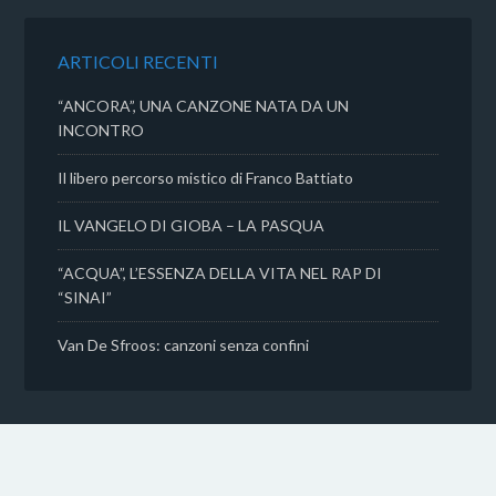
o
e
A
v
o
r
p
i
k
p
d
ARTICOLI RECENTI
i
“ANCORA”, UNA CANZONE NATA DA UN
INCONTRO
Il libero percorso mistico di Franco Battiato
IL VANGELO DI GIOBA – LA PASQUA
“ACQUA”, L’ESSENZA DELLA VITA NEL RAP DI
“SINAI”
Van De Sfroos: canzoni senza confini