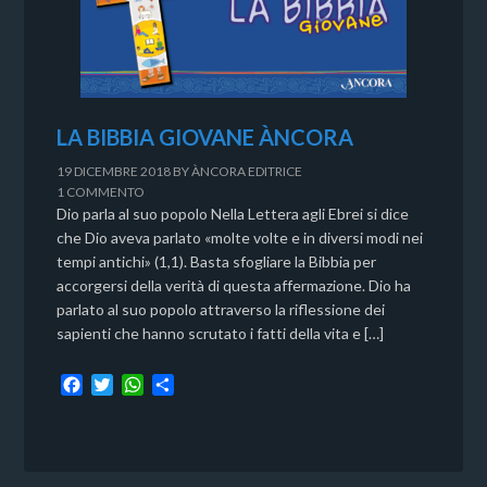
LA BIBBIA GIOVANE ÀNCORA
19 DICEMBRE 2018
BY
ÀNCORA EDITRICE
1 COMMENTO
Dio parla al suo popolo Nella Lettera agli Ebrei si dice
che Dio aveva parlato «molte volte e in diversi modi nei
tempi antichi» (1,1). Basta sfogliare la Bibbia per
accorgersi della verità di questa affermazione. Dio ha
parlato al suo popolo attraverso la riflessione dei
sapienti che hanno scrutato i fatti della vita e […]
F
T
W
C
a
w
h
o
c
i
a
n
e
t
t
d
b
t
s
i